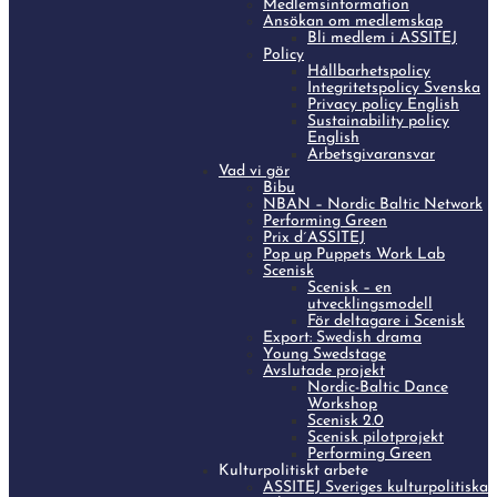
Medlemsinformation
Ansökan om medlemskap
Bli medlem i ASSITEJ
Policy
Hållbarhetspolicy
Integritetspolicy Svenska
Privacy policy English
Sustainability policy
English
Arbetsgivaransvar
Vad vi gör
Bibu
NBAN – Nordic Baltic Network
Performing Green
Prix d´ASSITEJ
Pop up Puppets Work Lab
Scenisk
Scenisk – en
utvecklingsmodell
För deltagare i Scenisk
Export: Swedish drama
Young Swedstage
Avslutade projekt
Nordic-Baltic Dance
Workshop
Scenisk 2.0
Scenisk pilotprojekt
Performing Green
Kulturpolitiskt arbete
ASSITEJ Sveriges kulturpolitiska