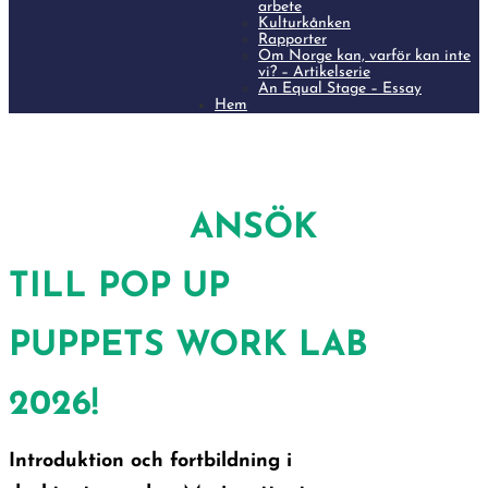
arbete
Kulturkånken
Rapporter
Om Norge kan, varför kan inte
vi? – Artikelserie
An Equal Stage – Essay
Hem
Är du regissör, skådespelare, scenograf,
dockspelare eller verksam inom scenkonst och
ANSÖK
nyfiken på dockteaterns
TILL POP UP
PUPPETS WORK LAB
2026!
Introduktion och fortbildning i