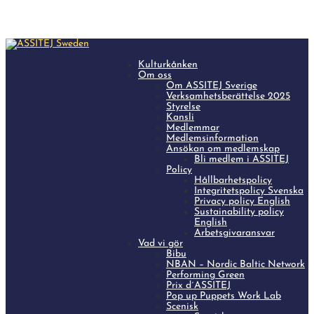
Kulturkånken
Om oss
Om ASSITEJ Sverige
Verksamhetsberättelse 2025
Styrelse
Kansli
Medlemmar
Medlemsinformation
Ansökan om medlemskap
Bli medlem i ASSITEJ
Policy
Hållbarhetspolicy
Integritetspolicy Svenska
Privacy policy English
Sustainability policy
English
Arbetsgivaransvar
Vad vi gör
Bibu
NBAN – Nordic Baltic Network
Performing Green
Prix d´ASSITEJ
Pop up Puppets Work Lab
Scenisk