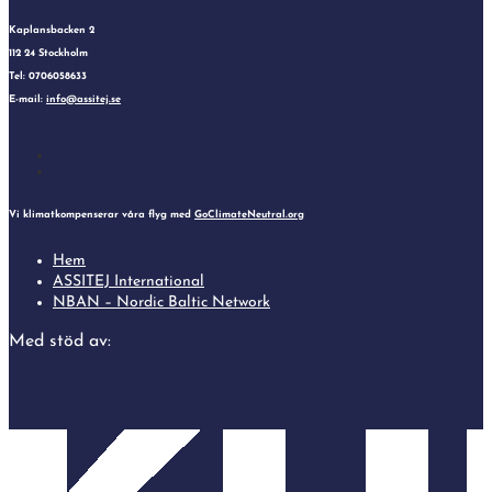
Kaplansbacken 2
112 24 Stockholm
Tel: 0706058633
E-mail:
info@assitej.se
Instagram
Facebook
Vi klimatkompenserar våra flyg med
GoClimateNeutral.org
Hem
ASSITEJ International
NBAN – Nordic Baltic Network
Med stöd av: