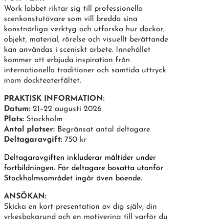
Work labbet riktar sig till professionella
scenkonstutövare som vill bredda sina
konstnärliga verktyg och utforska hur dockor,
objekt, material, rörelse och visuellt berättande
kan användas i sceniskt arbete. Innehållet
kommer att erbjuda inspiration från
internationella traditioner och samtida uttryck
inom dockteaterfältet.
PRAKTISK INFORMATION:
Datum:
21–22 augusti 2026
Plats:
Stockholm
Antal platser:
Begränsat antal deltagare
Deltagaravgift:
750 kr
Deltagaravgiften inkluderar måltider under
fortbildningen. För deltagare bosatta utanför
Stockholmsområdet ingår även boende.
ANSÖKAN:
Skicka en kort presentation av dig själv, din
yrkesbakgrund och en motivering till varför du