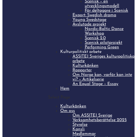
Scenisk – en
utvecklingsmodell
För deltagare i Scenisk
Export: Swedish drama
Young Swedstage
Avslutade projekt
Nordic-Baltic Dance
Workshop
Scenisk 2.0
Scenisk pilotprojekt
Performing Green
Kulturpolitiskt arbete
ASSITEJ Sveriges kulturpolitiska
arbete
Kulturkånken
Rapporter
Om Norge kan, varför kan inte
vi? – Artikelserie
An Equal Stage – Essay
Hem
Select Page
Kulturkånken
Om oss
Om ASSITEJ Sverige
Verksamhetsberättelse 2025
Styrelse
Kansli
Medlemmar