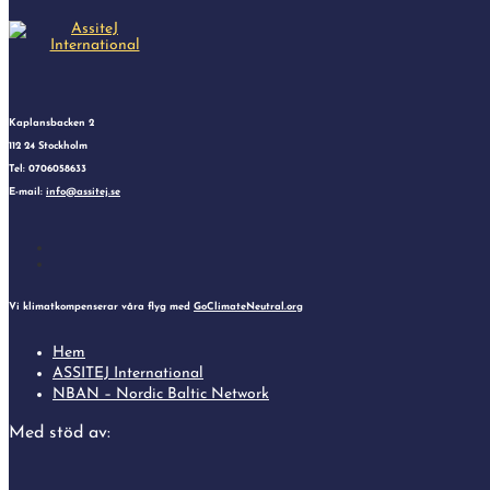
Kaplansbacken 2
112 24 Stockholm
Tel: 0706058633
E-mail:
info@assitej.se
Follow
Follow
Vi klimatkompenserar våra flyg med
GoClimateNeutral.org
Hem
ASSITEJ International
NBAN – Nordic Baltic Network
Med stöd av: