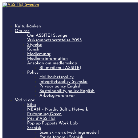
Kulturkånken
Om oss
Om ASSITEJ Sverige
Verksamhetsberättelse 2025
Styrelse
Kansli
Medlemmar
Medlemsinformation
Ansökan om medlemskap
Bli medlem i ASSITEJ
Policy
Hållbarhetspolicy
Integritetspolicy Svenska
Privacy policy English
Sustainability policy English
Arbetsgivaransvar
Vad vi gör
Bibu
NBAN – Nordic Baltic Network
Performing Green
Prix d´ASSITEJ
Pop up Puppets Work Lab
Scenisk
Scenisk – en utvecklingsmodell
För deltagare i Scenisk