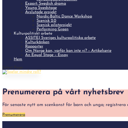
Export: Swedish drama
Young Swedstage
Avslutade projekt
Nordic-Baltic Dance Workshop
Scenisk 2.0
Scenisk pilotprojekt
Performing Green
Kulturpolitiskt arbete
ASSITEJ Sveriges kulturpolitiska arbete
Kulturkånken
Rapporter
Om Norge kan, varför kan inte vi? – Artikelserie
An Equal Stage – Essay
Hem
Select Page
Prenumerera på vårt nyhetsbrev
För senaste nytt om scenkonst för barn och unga; registre
Prenumerera