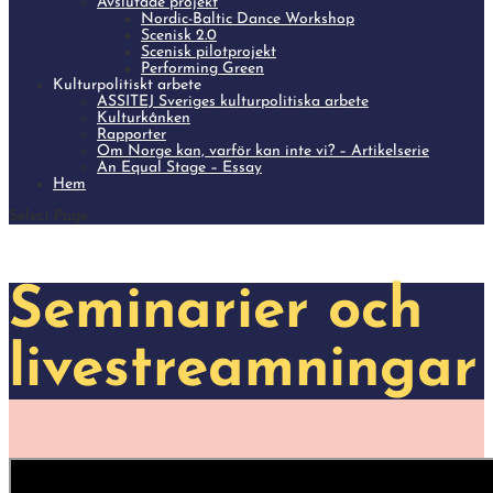
Avslutade projekt
Nordic-Baltic Dance Workshop
Scenisk 2.0
Scenisk pilotprojekt
Performing Green
Kulturpolitiskt arbete
ASSITEJ Sveriges kulturpolitiska arbete
Kulturkånken
Rapporter
Om Norge kan, varför kan inte vi? – Artikelserie
An Equal Stage – Essay
Hem
Select Page
Seminarier och
livestreamningar