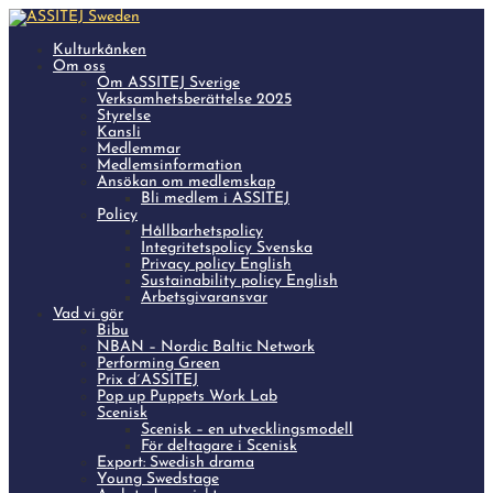
Kulturkånken
Om oss
Om ASSITEJ Sverige
Verksamhetsberättelse 2025
Styrelse
Kansli
Medlemmar
Medlemsinformation
Ansökan om medlemskap
Bli medlem i ASSITEJ
Policy
Hållbarhetspolicy
Integritetspolicy Svenska
Privacy policy English
Sustainability policy English
Arbetsgivaransvar
Vad vi gör
Bibu
NBAN – Nordic Baltic Network
Performing Green
Prix d´ASSITEJ
Pop up Puppets Work Lab
Scenisk
Scenisk – en utvecklingsmodell
För deltagare i Scenisk
Export: Swedish drama
Young Swedstage