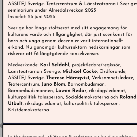
ASSITEJ Sverige, Teatercentrum & Länsteatrarna i Sverige
seminarium under Almedalsveckan 2025
Inspelat: 25 juni 2025
Sverige har länge stoltserat med sitt engagemang för
kulturens värde och tillgänglighet, där just scenkonst för
barn och unga genom decennier varit internationellt
erkänd. Nu genomgår kultursektorn nedskärningar som
riskerar att få långtgående konsekvenser.
Medverkande:
Karl Seldahl
, projektledare/regissör,
Länsteatrarna i Sverige,
Michael Cocke
, Ordförande,
ASSITEJ Sverige,
Therese Hörnqvist
, Verksamhetsledare,
Teatercentrum,
Juno Blom
, Barnombudsman,
Barnombudsmannen,
Lawen Redar
, riksdagsledamot,
kulturpolitisk talesperson, Socialdemokraterna och
Roland
Utbult
, riksdagsledamot, kulturpolitisk talesperson,
Kristdemokraterna.