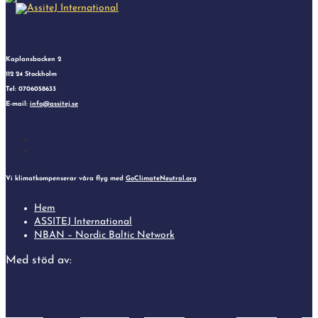
Kaplansbacken 2
112 24 Stockholm
Tel: 0706058633
E-mail:
info@assitej.se
Follow
Follow
Vi klimatkompenserar våra flyg med
GoClimateNeutral.org
Hem
ASSITEJ International
NBAN – Nordic Baltic Network
Med stöd av: