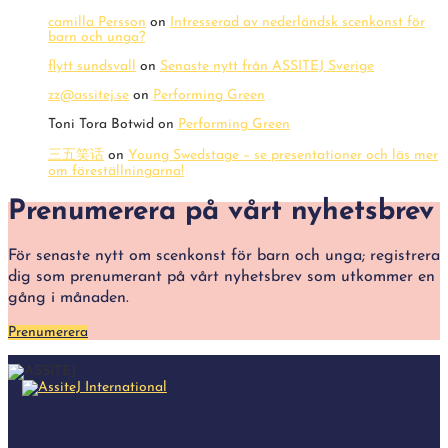
camilla Persson
on
Intresserad av nederländsk scenkonst för
barn och unga?
flytt sundsvall
on
Senaste nytt från ASSITEJ Sverige
zz@assitej.se
on
Performing Green
Toni Tora Botwid
on
Performing Green
三五笑话
on
Young Swedstage – se presentationer och läs mer
om föreställningarna!
Prenumerera på vårt nyhetsbrev
För senaste nytt om scenkonst för barn och unga; registrera
dig som prenumerant på vårt nyhetsbrev som utkommer en
gång i månaden.
Prenumerera