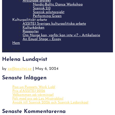
Avslutade projekt
Nordic-Baltic Dance Workshop
Scenisk 2.0
Scenisk pilotprojekt
Performing Green
Kulturpolitiskt arbete
ASSITEJ Sveriges kulturpolitiska arbete
Kulturkånken
Rapporter
Om Norge kan, varför kan inte vi? – Artikelserie
An Equal Stage – Essay
Hem
Select Page
Helena Lundqvist
by
zz@assitej.se
|
May 6, 2024
Senaste Inläggen
Pop up Puppets Work Lab!
Prix d’ASSITEJ 2026
Välkommen på vårmingel
Följ med oss på Les Misérables!
Ansök till Scenisk 2026 och Scenisk Ledarskap!
Senaste Kommentarerna