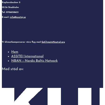
Kaplansbacken 2
112 24 Stockholm
Tel: 0706058633
E-mail:
info@assitej.se
Follow
Follow
Vi klimatkompenserar våra flyg med
GoClimateNeutral.org
Hem
ASSITEJ International
NBAN – Nordic Baltic Network
Med stöd av: