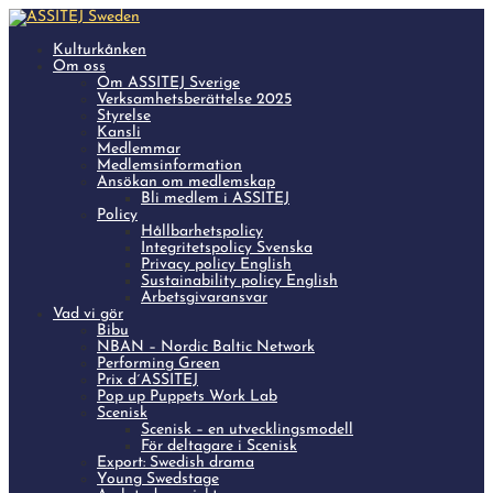
Kulturkånken
Om oss
Om ASSITEJ Sverige
Verksamhetsberättelse 2025
Styrelse
Kansli
Medlemmar
Medlemsinformation
Ansökan om medlemskap
Bli medlem i ASSITEJ
Policy
Hållbarhetspolicy
Integritetspolicy Svenska
Privacy policy English
Sustainability policy English
Arbetsgivaransvar
Vad vi gör
Bibu
NBAN – Nordic Baltic Network
Performing Green
Prix d´ASSITEJ
Pop up Puppets Work Lab
Scenisk
Scenisk – en utvecklingsmodell
För deltagare i Scenisk
Export: Swedish drama
Young Swedstage