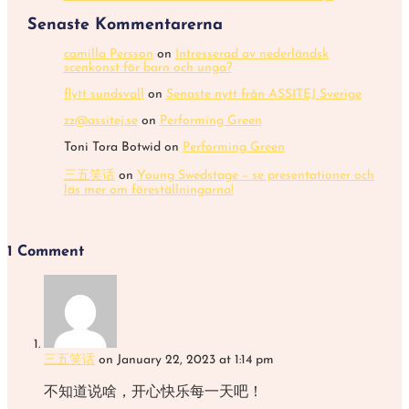
Senaste Kommentarerna
camilla Persson
on
Intresserad av nederländsk
scenkonst för barn och unga?
flytt sundsvall
on
Senaste nytt från ASSITEJ Sverige
zz@assitej.se
on
Performing Green
Toni Tora Botwid
on
Performing Green
三五笑话
on
Young Swedstage – se presentationer och
läs mer om föreställningarna!
1 Comment
三五笑话
on January 22, 2023 at 1:14 pm
不知道说啥，开心快乐每一天吧！