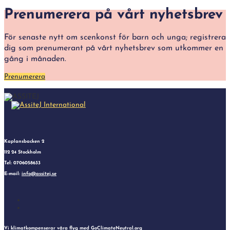
Prenumerera på vårt nyhetsbrev
För senaste nytt om scenkonst för barn och unga; registrera
dig som prenumerant på vårt nyhetsbrev som utkommer en
gång i månaden.
Prenumerera
Kaplansbacken 2
112 24 Stockholm
Tel: 0706058633
E-mail:
info@assitej.se
Follow
Follow
Vi klimatkompenserar våra flyg med
GoClimateNeutral.org