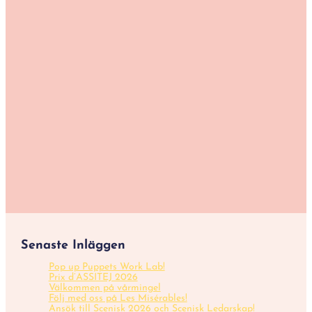
Senaste Inläggen
Pop up Puppets Work Lab!
Prix d’ASSITEJ 2026
Välkommen på vårmingel
Följ med oss på Les Misérables!
Ansök till Scenisk 2026 och Scenisk Ledarskap!