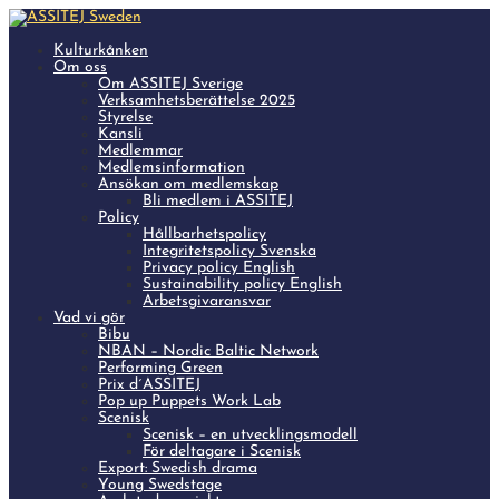
Kulturkånken
Om oss
Om ASSITEJ Sverige
Verksamhetsberättelse 2025
Styrelse
Kansli
Medlemmar
Medlemsinformation
Ansökan om medlemskap
Bli medlem i ASSITEJ
Policy
Hållbarhetspolicy
Integritetspolicy Svenska
Privacy policy English
Sustainability policy English
Arbetsgivaransvar
Vad vi gör
Bibu
NBAN – Nordic Baltic Network
Performing Green
Prix d´ASSITEJ
Pop up Puppets Work Lab
Scenisk
Scenisk – en utvecklingsmodell
För deltagare i Scenisk
Export: Swedish drama
Young Swedstage