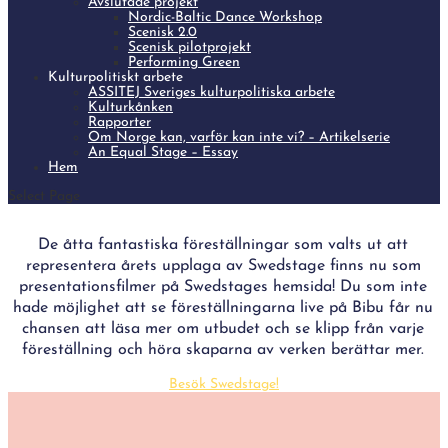
Avslutade projekt
Nordic-Baltic Dance Workshop
Scenisk 2.0
Scenisk pilotprojekt
Performing Green
Kulturpolitiskt arbete
ASSITEJ Sveriges kulturpolitiska arbete
Kulturkånken
Rapporter
Om Norge kan, varför kan inte vi? – Artikelserie
An Equal Stage – Essay
Hem
Select Page
De åtta fantastiska föreställningar som valts ut att
representera årets upplaga av Swedstage finns nu som
presentationsfilmer på Swedstages hemsida! Du som inte
hade möjlighet att se föreställningarna live på Bibu får nu
chansen att läsa mer om utbudet och se klipp från varje
föreställning och höra skaparna av verken berättar mer.
Besök Swedstage!