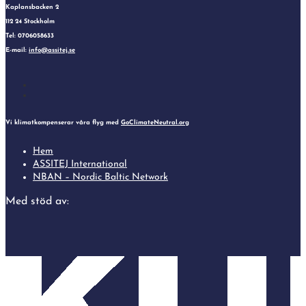
Kaplansbacken 2
112 24 Stockholm
Tel: 0706058633
E-mail:
info@assitej.se
Follow
Follow
Vi klimatkompenserar våra flyg med
GoClimateNeutral.org
Hem
ASSITEJ International
NBAN – Nordic Baltic Network
Med stöd av: