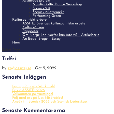
Avslutade projekt
Nordic-Baltic Dance Workshop
Scenisk 2.0
Scenisk pilotprojekt
Performing Green
Kulturpolitiskt arbete
ASSITEJ Sveriges kulturpolitiska arbete
Kulturkånken
Rapporter
Om Norge kan, varför kan inte vi? – Artikelserie
An Equal Stage – Essay
Hem
Select Page
Tidfri
by
zz@assitej.se
|
Oct 5, 2022
Senaste Inläggen
Pop up Puppets Work Lab!
Prix d’ASSITEJ 2026
Välkommen på vårmingel
Följ med oss på Les Misérables!
Ansök till Scenisk 2026 och Scenisk Ledarskap!
Senaste Kommentarerna