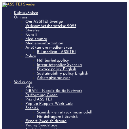
Kulturkånken
Om oss
Om ASSITEJ Sverige
Verksamhetsberättelse 2025
Styrelse
Kansli
Medlemmar
Medlemsinformation
Ansökan om medlemskap
Bli medlem i ASSITEJ
Policy
Hållbarhetspolicy
Integritetspolicy Svenska
Privacy policy English
Sustainability policy English
Arbetsgivaransvar
Vad vi gör
Bibu
NBAN – Nordic Baltic Network
Performing Green
Prix d´ASSITEJ
Pop up Puppets Work Lab
Scenisk
Scenisk – en utvecklingsmodell
För deltagare i Scenisk
Export: Swedish drama
Young Swedstage