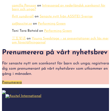
camilla Persson
on
Intresserad av nederländsk scenkonst för
barn och unga?
flytt sundsvall
on
Senaste nytt från ASSITEJ Sverige
zz@assitej.se
on
Performing Green
Toni Tora Botwid
on
Performing Green
三五笑话
on
Young Swedstage – se presentationer och läs mer
om föreställningarna!
Prenumerera på vårt nyhetsbrev
För senaste nytt om scenkonst för barn och unga; registrera
dig som prenumerant på vårt nyhetsbrev som utkommer en
gång i månaden.
Prenumerera