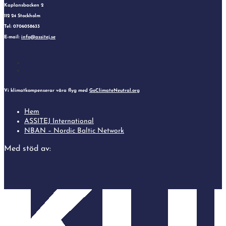
Kaplansbacken 2
112 24 Stockholm
Tel: 0706058633
E-mail:
info@assitej.se
Follow
Follow
Vi klimatkompenserar våra flyg med
GoClimateNeutral.org
Hem
ASSITEJ International
NBAN – Nordic Baltic Network
Med stöd av: