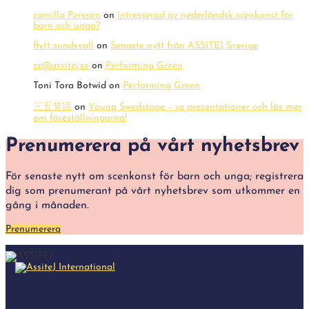
camilla Persson
on
Intresserad av nederländsk scenkonst för
barn och unga?
flytt sundsvall
on
Senaste nytt från ASSITEJ Sverige
zz@assitej.se
on
Performing Green
Toni Tora Botwid
on
Performing Green
三五笑话
on
Young Swedstage – se presentationer och läs mer
om föreställningarna!
Prenumerera på vårt nyhetsbrev
För senaste nytt om scenkonst för barn och unga; registrera
dig som prenumerant på vårt nyhetsbrev som utkommer en
gång i månaden.
Prenumerera