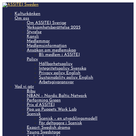
Kulturkånken
Om oss
Om ASSITEJ Sverige
Verksamhetsberättelse 2025
Styrelse
Kansli
Medlemmar
Medlemsinformation
Ansökan om medlemskap
Bli medlem i ASSITEJ
Policy
Hållbarhetspolicy
Integritetspolicy Svenska
Privacy policy English
Sustainability policy English
Arbetsgivaransvar
Vad vi gör
Bibu
NBAN – Nordic Baltic Network
Performing Green
Prix d´ASSITEJ
Pop up Puppets Work Lab
Scenisk
Scenisk – en utvecklingsmodell
För deltagare i Scenisk
Export: Swedish drama
Young Swedstage