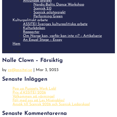
Avslutade projekt
Nordic-Baltic Dance Workshop
Scenisk 2.0
Scenisk pilotprojekt
Performing Green
Kulturpolitiskt arbete
ASSITEJ Sveriges kulturpolitiska arbete
Kulturkånken
Rapporter
Om Norge kan, varför kan inte vi? – Artikelserie
An Equal Stage – Essay
Hem
Select Page
Nalle Clown – Försiktig
by
zz@assitej.se
|
Mar 3, 2023
Senaste Inläggen
Pop up Puppets Work Lab!
Prix d’ASSITEJ 2026
Välkommen på vårmingel
Följ med oss på Les Misérables!
Ansök till Scenisk 2026 och Scenisk Ledarskap!
Senaste Kommentarerna