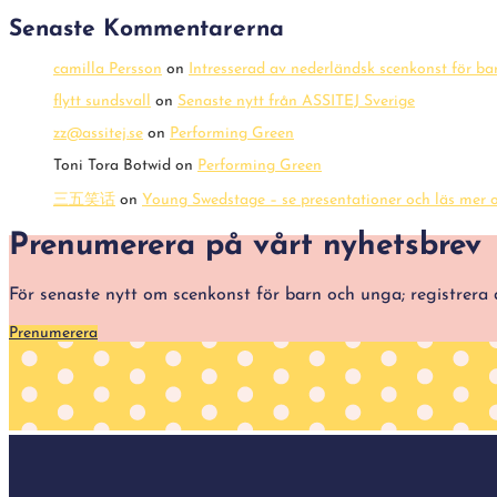
Senaste Kommentarerna
camilla Persson
on
Intresserad av nederländsk scenkonst för b
flytt sundsvall
on
Senaste nytt från ASSITEJ Sverige
zz@assitej.se
on
Performing Green
Toni Tora Botwid
on
Performing Green
三五笑话
on
Young Swedstage – se presentationer och läs mer o
Prenumerera på vårt nyhetsbrev
För senaste nytt om scenkonst för barn och unga; registre
Prenumerera