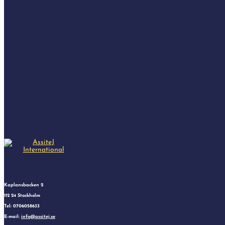
Kaplansbacken 2
112 24 Stockholm
Tel: 0706058633
E-mail:
info@assitej.se