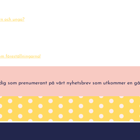
arn och unga?
m föreställningarna!
ra dig som prenumerant på vårt nyhetsbrev som utkommer en g