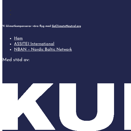
Follow
Follow
Vi klimatkompenserar våra flyg med
GoClimateNeutral.org
Hem
ASSITEJ International
NBAN – Nordic Baltic Network
Med stöd av: