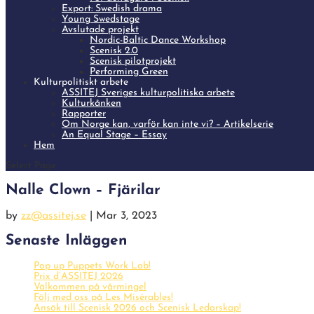
Export: Swedish drama
Young Swedstage
Avslutade projekt
Nordic-Baltic Dance Workshop
Scenisk 2.0
Scenisk pilotprojekt
Performing Green
Kulturpolitiskt arbete
ASSITEJ Sveriges kulturpolitiska arbete
Kulturkånken
Rapporter
Om Norge kan, varför kan inte vi? – Artikelserie
An Equal Stage – Essay
Hem
Select Page
Nalle Clown – Fjärilar
by
zz@assitej.se
|
Mar 3, 2023
Senaste Inläggen
Pop up Puppets Work Lab!
Prix d’ASSITEJ 2026
Välkommen på vårmingel
Följ med oss på Les Misérables!
Ansök till Scenisk 2026 och Scenisk Ledarskap!