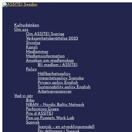
Kulturkånken
Om oss
Om ASSITEJ Sverige
Verksamhetsberättelse 2025
Styrelse
Kansli
Medlemmar
Medlemsinformation
Ansökan om medlemskap
Bli medlem i ASSITEJ
Policy
Hållbarhetspolicy
Integritetspolicy Svenska
Privacy policy English
Sustainability policy English
Arbetsgivaransvar
Vad vi gör
Bibu
NBAN – Nordic Baltic Network
Performing Green
Prix d´ASSITEJ
Pop up Puppets Work Lab
Scenisk
Scenisk – en utvecklingsmodell
För deltagare i Scenisk