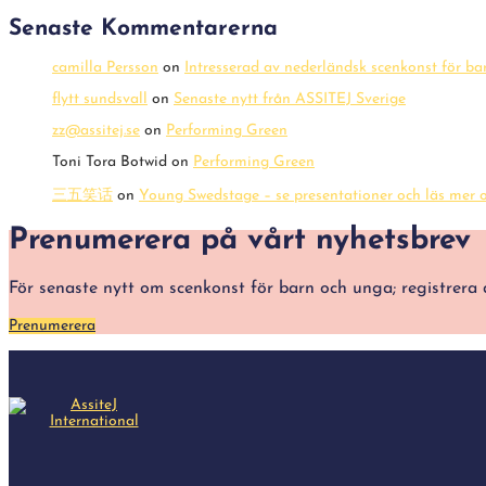
Senaste Kommentarerna
camilla Persson
on
Intresserad av nederländsk scenkonst för b
flytt sundsvall
on
Senaste nytt från ASSITEJ Sverige
zz@assitej.se
on
Performing Green
Toni Tora Botwid
on
Performing Green
三五笑话
on
Young Swedstage – se presentationer och läs mer o
Prenumerera på vårt nyhetsbrev
För senaste nytt om scenkonst för barn och unga; registre
Prenumerera