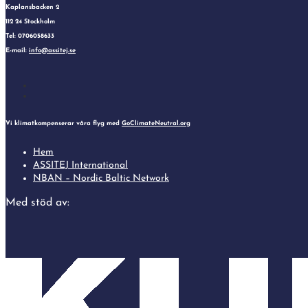
Kaplansbacken 2
112 24 Stockholm
Tel: 0706058633
E-mail:
info@assitej.se
Follow
Follow
Vi klimatkompenserar våra flyg med
GoClimateNeutral.org
Hem
ASSITEJ International
NBAN – Nordic Baltic Network
Med stöd av: