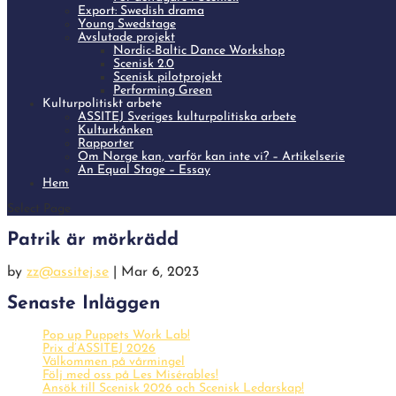
Export: Swedish drama
Young Swedstage
Avslutade projekt
Nordic-Baltic Dance Workshop
Scenisk 2.0
Scenisk pilotprojekt
Performing Green
Kulturpolitiskt arbete
ASSITEJ Sveriges kulturpolitiska arbete
Kulturkånken
Rapporter
Om Norge kan, varför kan inte vi? – Artikelserie
An Equal Stage – Essay
Hem
Select Page
Patrik är mörkrädd
by
zz@assitej.se
|
Mar 6, 2023
Senaste Inläggen
Pop up Puppets Work Lab!
Prix d’ASSITEJ 2026
Välkommen på vårmingel
Följ med oss på Les Misérables!
Ansök till Scenisk 2026 och Scenisk Ledarskap!