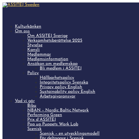
Kulturkånken
Om oss
Om ASSITEJ Sverige
Verksamhetsberättelse 2025
Styrelse
Kansli
Medlemmar
Medlemsinformation
Ansökan om medlemskap
Bli medlem i ASSITEJ
Policy
Hållbarhetspolicy
Integritetspolicy Svenska
Privacy policy English
Sustainability policy English
Arbetsgivaransvar
Vad vi gör
Bibu
NBAN – Nordic Baltic Network
Performing Green
Prix d´ASSITEJ
Pop up Puppets Work Lab
Scenisk
Scenisk – en utvecklingsmodell
För deltagare i Scenisk