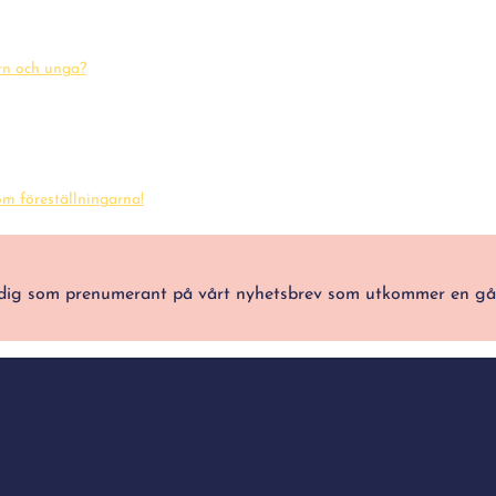
arn och unga?
m föreställningarna!
ra dig som prenumerant på vårt nyhetsbrev som utkommer en g