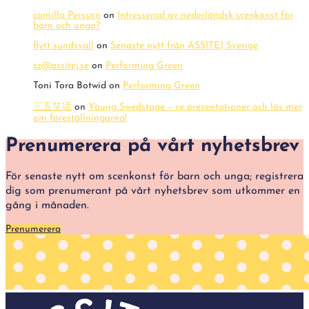
camilla Persson
on
Intresserad av nederländsk scenkonst för
barn och unga?
flytt sundsvall
on
Senaste nytt från ASSITEJ Sverige
zz@assitej.se
on
Performing Green
Toni Tora Botwid
on
Performing Green
三五笑话
on
Young Swedstage – se presentationer och läs mer
om föreställningarna!
Prenumerera på vårt nyhetsbrev
För senaste nytt om scenkonst för barn och unga; registrera
dig som prenumerant på vårt nyhetsbrev som utkommer en
gång i månaden.
Prenumerera