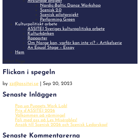
Avslutade projekt
Nordic-Baltic Dance Workshop
Scenisk 2.0
Scenisk pilotprojekt
Performing Green
Kulturpolitiskt arbete
ASSITEJ Sveriges kulturpolitiska arbete
Kulturkånken
Rapporter
Om Norge kan, varför kan inte vi? – Artikelserie
An Equal Stage – Essay
Hem
Select Page
Flickan i spegeln
by
zz@assitej.se
|
Sep 20, 2023
Senaste Inläggen
Pop up Puppets Work Lab!
Prix d’ASSITEJ 2026
Välkommen på vårmingel
Följ med oss på Les Misérables!
Ansök till Scenisk 2026 och Scenisk Ledarskap!
Senaste Kommentarerna