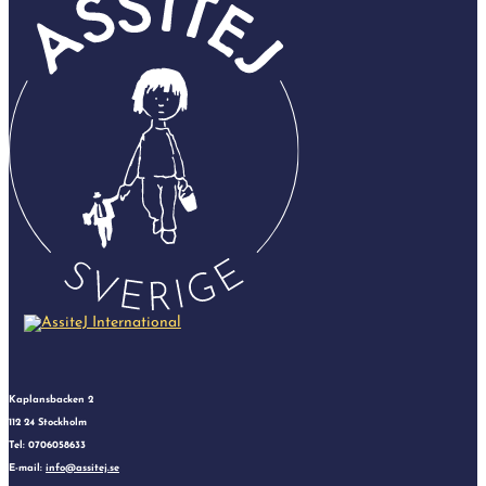
Kaplansbacken 2
112 24 Stockholm
Tel: 0706058633
E-mail:
info@assitej.se