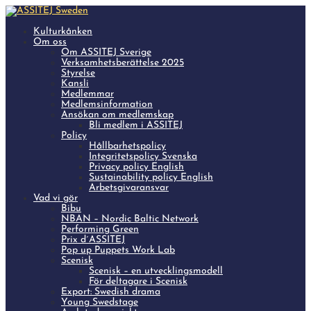
Kulturkånken
Om oss
Om ASSITEJ Sverige
Verksamhetsberättelse 2025
Styrelse
Kansli
Medlemmar
Medlemsinformation
Ansökan om medlemskap
Bli medlem i ASSITEJ
Policy
Hållbarhetspolicy
Integritetspolicy Svenska
Privacy policy English
Sustainability policy English
Arbetsgivaransvar
Vad vi gör
Bibu
NBAN – Nordic Baltic Network
Performing Green
Prix d´ASSITEJ
Pop up Puppets Work Lab
Scenisk
Scenisk – en utvecklingsmodell
För deltagare i Scenisk
Export: Swedish drama
Young Swedstage