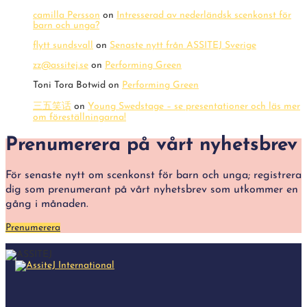
camilla Persson
on
Intresserad av nederländsk scenkonst för
barn och unga?
flytt sundsvall
on
Senaste nytt från ASSITEJ Sverige
zz@assitej.se
on
Performing Green
Toni Tora Botwid
on
Performing Green
三五笑话
on
Young Swedstage – se presentationer och läs mer
om föreställningarna!
Prenumerera på vårt nyhetsbrev
För senaste nytt om scenkonst för barn och unga; registrera
dig som prenumerant på vårt nyhetsbrev som utkommer en
gång i månaden.
Prenumerera