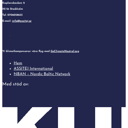
Kaplansbacken 2
112 24 Stockholm
Tel: 0706058633
E-mail:
info@assitej.se
Follow
Follow
Vi klimatkompenserar våra flyg med
GoClimateNeutral.org
Hem
ASSITEJ International
NBAN – Nordic Baltic Network
Med stöd av: