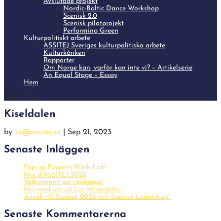
Avslutade projekt
Nordic-Baltic Dance Workshop
Scenisk 2.0
Scenisk pilotprojekt
Performing Green
Kulturpolitiskt arbete
ASSITEJ Sveriges kulturpolitiska arbete
Kulturkånken
Rapporter
Om Norge kan, varför kan inte vi? – Artikelserie
An Equal Stage – Essay
Hem
Select Page
Kiseldalen
by
zz@assitej.se
|
Sep 21, 2023
Senaste Inläggen
Pop up Puppets Work Lab!
Prix d’ASSITEJ 2026
Välkommen på vårmingel
Följ med oss på Les Misérables!
Ansök till Scenisk 2026 och Scenisk Ledarskap!
Senaste Kommentarerna