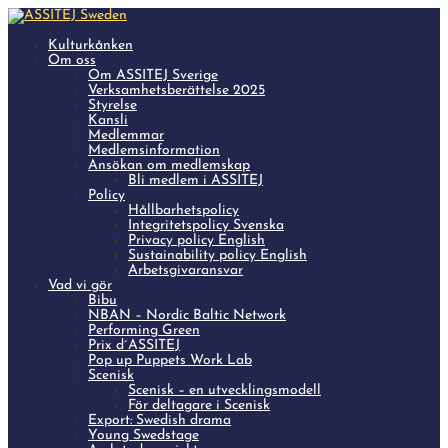
Kulturkånken
Om oss
Om ASSITEJ Sverige
Verksamhetsberättelse 2025
Styrelse
Kansli
Medlemmar
Medlemsinformation
Ansökan om medlemskap
Bli medlem i ASSITEJ
Policy
Hållbarhetspolicy
Integritetspolicy Svenska
Privacy policy English
Sustainability policy English
Arbetsgivaransvar
Vad vi gör
Bibu
NBAN – Nordic Baltic Network
Performing Green
Prix d´ASSITEJ
Pop up Puppets Work Lab
Scenisk
Scenisk – en utvecklingsmodell
För deltagare i Scenisk
Export: Swedish drama
Young Swedstage