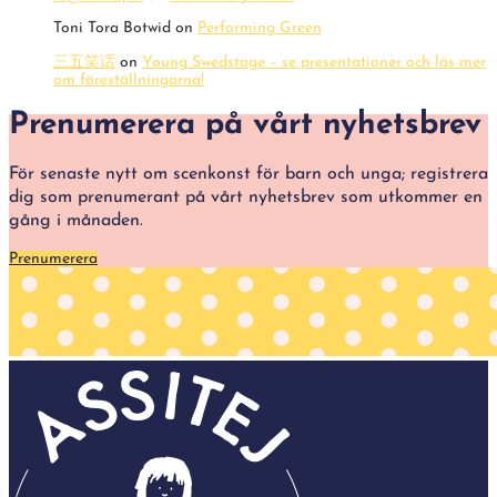
Toni Tora Botwid
on
Performing Green
三五笑话
on
Young Swedstage – se presentationer och läs mer
om föreställningarna!
Prenumerera på vårt nyhetsbrev
För senaste nytt om scenkonst för barn och unga; registrera
dig som prenumerant på vårt nyhetsbrev som utkommer en
gång i månaden.
Prenumerera