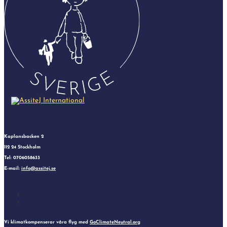
Kaplansbacken 2
112 24 Stockholm
Tel: 0706058633
E-mail:
info@assitej.se
Instagram
Facebook
Vi klimatkompenserar våra flyg med
GoClimateNeutral.org