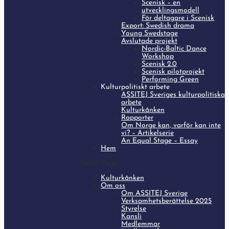
Scenisk – en
utvecklingsmodell
För deltagare i Scenisk
Export: Swedish drama
Young Swedstage
Avslutade projekt
Nordic-Baltic Dance
Workshop
Scenisk 2.0
Scenisk pilotprojekt
Performing Green
Kulturpolitiskt arbete
ASSITEJ Sveriges kulturpolitiska
arbete
Kulturkånken
Rapporter
Om Norge kan, varför kan inte
vi? – Artikelserie
An Equal Stage – Essay
Hem
Select Page
Kulturkånken
Om oss
Om ASSITEJ Sverige
Verksamhetsberättelse 2025
Styrelse
Kansli
Medlemmar