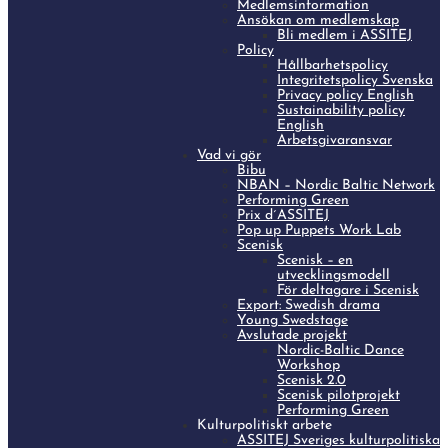
Medlemsinformation
Ansökan om medlemskap
Bli medlem i ASSITEJ
Policy
Hållbarhetspolicy
Integritetspolicy Svenska
Privacy policy English
Sustainability policy
English
Arbetsgivaransvar
Vad vi gör
Bibu
NBAN – Nordic Baltic Network
Performing Green
Prix d´ASSITEJ
Pop up Puppets Work Lab
Scenisk
Scenisk – en
utvecklingsmodell
För deltagare i Scenisk
Export: Swedish drama
Young Swedstage
Avslutade projekt
Nordic-Baltic Dance
Workshop
Scenisk 2.0
Scenisk pilotprojekt
Performing Green
Kulturpolitiskt arbete
ASSITEJ Sveriges kulturpolitiska