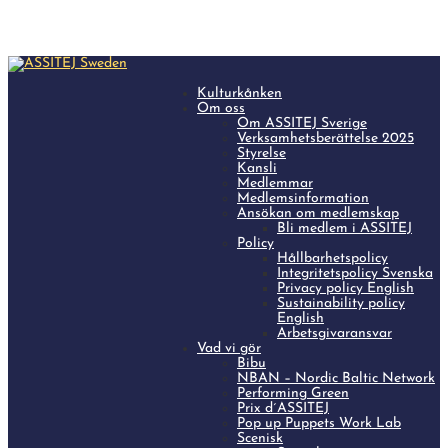
Kulturkånken
Om oss
Om ASSITEJ Sverige
Verksamhetsberättelse 2025
Styrelse
Kansli
Medlemmar
Medlemsinformation
Ansökan om medlemskap
Bli medlem i ASSITEJ
Policy
Hållbarhetspolicy
Integritetspolicy Svenska
Privacy policy English
Sustainability policy
English
Arbetsgivaransvar
Vad vi gör
Bibu
NBAN – Nordic Baltic Network
Performing Green
Prix d´ASSITEJ
Pop up Puppets Work Lab
Scenisk