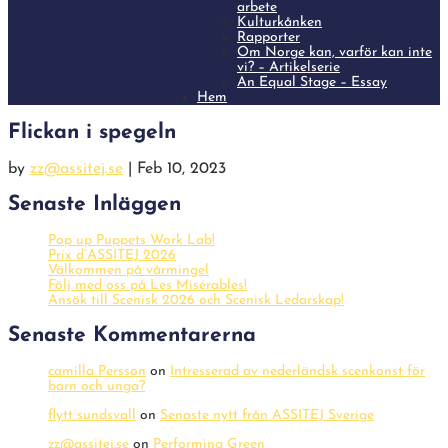
arbete
Kulturkånken
Rapporter
Om Norge kan, varför kan inte
vi? – Artikelserie
An Equal Stage – Essay
Hem
Flickan i spegeln
by
zz@assitej.se
|
Feb 10, 2023
Senaste Inläggen
Pop up Puppets Work Lab!
Prix d’ASSITEJ 2026
Välkommen på vårmingel
Följ med oss på Les Misérables!
Ansök till Scenisk 2026 och Scenisk Ledarskap!
Senaste Kommentarerna
camilla Persson
on
Intresserad av nederländsk scenkonst för
barn och unga?
flytt sundsvall
on
Senaste nytt från ASSITEJ Sverige
zz@assitej.se
on
Performing Green