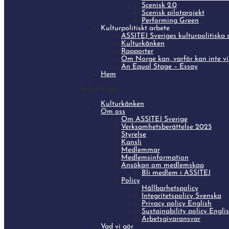
Scenisk 2.0
Scenisk pilotprojekt
Performing Green
Kulturpolitiskt arbete
ASSITEJ Sveriges kulturpolitiska 
Kulturkånken
Rapporter
Om Norge kan, varför kan inte vi?
An Equal Stage – Essay
Hem
Select Page
Kulturkånken
Om oss
Om ASSITEJ Sverige
Verksamhetsberättelse 2025
Styrelse
Kansli
Medlemmar
Medlemsinformation
Ansökan om medlemskap
Bli medlem i ASSITEJ
Policy
Hållbarhetspolicy
Integritetspolicy Svenska
Privacy policy English
Sustainability policy Engli
Arbetsgivaransvar
Vad vi gör