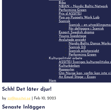
Bibu
NBAN – Nordic Baltic Network
Performing Green
Prix d´ASSITEJ
Pop up Puppets Work Lab
Scenisk
Scenisk – en utvecklingsmo
För deltagare i Scenisk
Export: Swedish drama
Young Swedstage
Avslutade projekt
Nordic-Baltic Dance Work
Scenisk 2.0
Scenisk pilotprojekt
Performing Green
Kulturpolitiskt arbete
ASSITEJ Sveriges kulturpolitiska 
Kulturkånken
Rapporter
Om Norge kan, varför kan inte vi?
An Equal Stage – Essay
Hem
Schh! Det låter djur!
by
zz@assitej.se
|
Feb 10, 2023
Senaste Inläggen