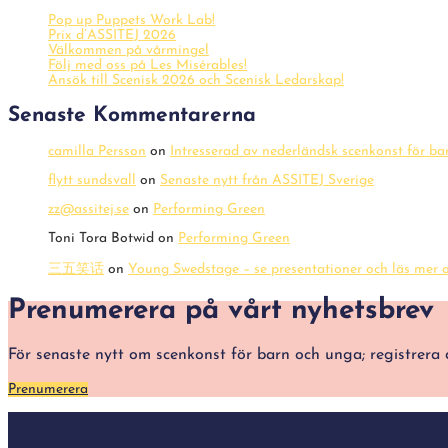
Pop up Puppets Work Lab!
Prix d’ASSITEJ 2026
Välkommen på vårmingel
Följ med oss på Les Misérables!
Ansök till Scenisk 2026 och Scenisk Ledarskap!
Senaste Kommentarerna
camilla Persson
on
Intresserad av nederländsk scenkonst för b
flytt sundsvall
on
Senaste nytt från ASSITEJ Sverige
zz@assitej.se
on
Performing Green
Toni Tora Botwid
on
Performing Green
三五笑话
on
Young Swedstage – se presentationer och läs mer o
Prenumerera på vårt nyhetsbrev
För senaste nytt om scenkonst för barn och unga; registre
Prenumerera