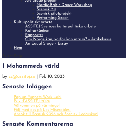
Avslutade projekt
Nordic-Baltic Dance Workshop
Scenisk 2.0
Scenisk pilotprojekt
Performing Green
Kulturpolitiskt arbete
ASSITEJ Sveriges kulturpolitiska arbete
Kulturkånken
Rapporter
Om Norge kan, varför kan inte vi? – Artikelserie
An Equal Stage – Essay
Hem
Select Page
I Mohammeds värld
by
zz@assitej.se
|
Feb 10, 2023
Senaste Inläggen
Pop up Puppets Work Lab!
Prix d’ASSITEJ 2026
Välkommen på vårmingel
Följ med oss på Les Misérables!
Ansök till Scenisk 2026 och Scenisk Ledarskap!
Senaste Kommentarerna