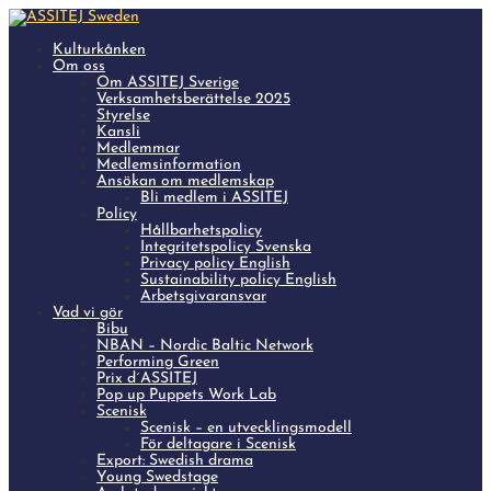
Kulturkånken
Om oss
Om ASSITEJ Sverige
Verksamhetsberättelse 2025
Styrelse
Kansli
Medlemmar
Medlemsinformation
Ansökan om medlemskap
Bli medlem i ASSITEJ
Policy
Hållbarhetspolicy
Integritetspolicy Svenska
Privacy policy English
Sustainability policy English
Arbetsgivaransvar
Vad vi gör
Bibu
NBAN – Nordic Baltic Network
Performing Green
Prix d´ASSITEJ
Pop up Puppets Work Lab
Scenisk
Scenisk – en utvecklingsmodell
För deltagare i Scenisk
Export: Swedish drama
Young Swedstage