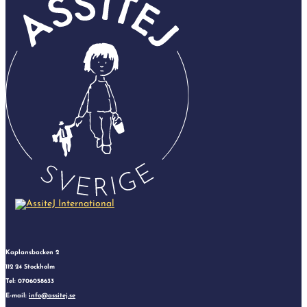
Kaplansbacken 2
112 24 Stockholm
Tel: 0706058633
E-mail:
info@assitej.se