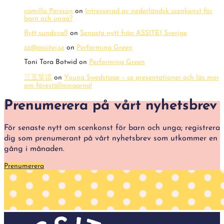
camilla Persson
on
Intresserad av nederländsk scenkonst för
barn och unga?
flytt sundsvall
on
Senaste nytt från ASSITEJ Sverige
zz@assitej.se
on
Performing Green
Toni Tora Botwid
on
Performing Green
三五笑话
on
Young Swedstage – se presentationer och läs mer
om föreställningarna!
Prenumerera på vårt nyhetsbrev
För senaste nytt om scenkonst för barn och unga; registrera
dig som prenumerant på vårt nyhetsbrev som utkommer en
gång i månaden.
Prenumerera