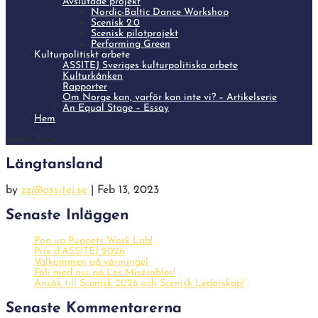
Avslutade projekt
Nordic-Baltic Dance Workshop
Scenisk 2.0
Scenisk pilotprojekt
Performing Green
Kulturpolitiskt arbete
ASSITEJ Sveriges kulturpolitiska arbete
Kulturkånken
Rapporter
Om Norge kan, varför kan inte vi? – Artikelserie
An Equal Stage – Essay
Hem
Select Page
Längtansland
by
zz@assitej.se
|
Feb 13, 2023
Senaste Inläggen
Pop up Puppets Work Lab!
Prix d’ASSITEJ 2026
Välkommen på vårmingel
Följ med oss på Les Misérables!
Ansök till Scenisk 2026 och Scenisk Ledarskap!
Senaste Kommentarerna