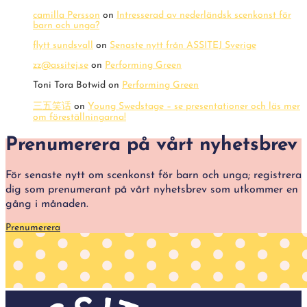
camilla Persson
on
Intresserad av nederländsk scenkonst för
barn och unga?
flytt sundsvall
on
Senaste nytt från ASSITEJ Sverige
zz@assitej.se
on
Performing Green
Toni Tora Botwid
on
Performing Green
三五笑话
on
Young Swedstage – se presentationer och läs mer
om föreställningarna!
Prenumerera på vårt nyhetsbrev
För senaste nytt om scenkonst för barn och unga; registrera
dig som prenumerant på vårt nyhetsbrev som utkommer en
gång i månaden.
Prenumerera