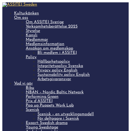
Kulturkånken
Om oss
Om ASSITEJ Sverige
Verksamhetsberättelse 2025
Styrelse
Kansli
Medlemmar
Medlemsinformation
Ansökan om medlemskap
Bli medlem i ASSITEJ
Policy
Hållbarhetspolicy
Integritetspolicy Svenska
Privacy policy English
Sustainability policy English
Arbetsgivaransvar
Vad vi gör
Bibu
NBAN – Nordic Baltic Network
Performing Green
Prix d´ASSITEJ
Pop up Puppets Work Lab
Scenisk
Scenisk – en utvecklingsmodell
För deltagare i Scenisk
Export: Swedish drama
Young Swedstage