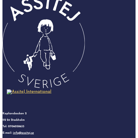
Kaplansbacken 2
112 24 Stockholm
Tel: 0706058633
E-mail:
info@assitej.se