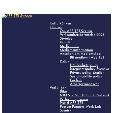
Kulturkånken
Om oss
Om ASSITEJ Sverige
Verksamhetsberättelse 2025
Styrelse
Kansli
Medlemmar
Medlemsinformation
Ansökan om medlemskap
Bli medlem i ASSITEJ
Policy
Hållbarhetspolicy
Integritetspolicy Svenska
Privacy policy English
Sustainability policy
English
Arbetsgivaransvar
Vad vi gör
Bibu
NBAN – Nordic Baltic Network
Performing Green
Prix d´ASSITEJ
Pop up Puppets Work Lab
Scenisk