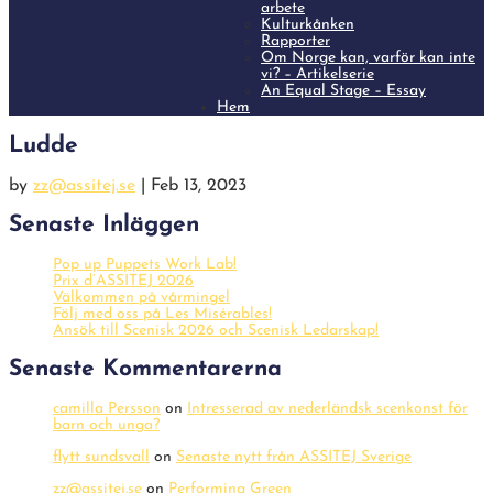
arbete
Kulturkånken
Rapporter
Om Norge kan, varför kan inte
vi? – Artikelserie
An Equal Stage – Essay
Hem
Ludde
by
zz@assitej.se
|
Feb 13, 2023
Senaste Inläggen
Pop up Puppets Work Lab!
Prix d’ASSITEJ 2026
Välkommen på vårmingel
Följ med oss på Les Misérables!
Ansök till Scenisk 2026 och Scenisk Ledarskap!
Senaste Kommentarerna
camilla Persson
on
Intresserad av nederländsk scenkonst för
barn och unga?
flytt sundsvall
on
Senaste nytt från ASSITEJ Sverige
zz@assitej.se
on
Performing Green