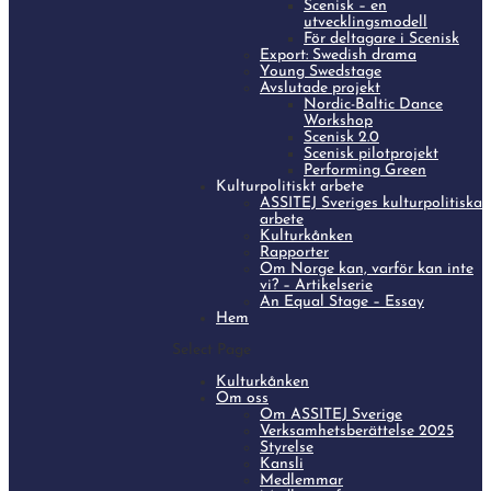
Scenisk – en
utvecklingsmodell
För deltagare i Scenisk
Export: Swedish drama
Young Swedstage
Avslutade projekt
Nordic-Baltic Dance
Workshop
Scenisk 2.0
Scenisk pilotprojekt
Performing Green
Kulturpolitiskt arbete
ASSITEJ Sveriges kulturpolitiska
arbete
Kulturkånken
Rapporter
Om Norge kan, varför kan inte
vi? – Artikelserie
An Equal Stage – Essay
Hem
Select Page
Kulturkånken
Om oss
Om ASSITEJ Sverige
Verksamhetsberättelse 2025
Styrelse
Kansli
Medlemmar