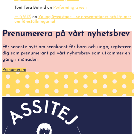
Toni Tora Botwid
on
Performing Green
三五笑话
on
Young Swedstage – se presentationer och läs mer
om föreställningarna!
Prenumerera på vårt nyhetsbrev
För senaste nytt om scenkonst för barn och unga; registrera
dig som prenumerant på vårt nyhetsbrev som utkommer en
gång i månaden.
Prenumerera