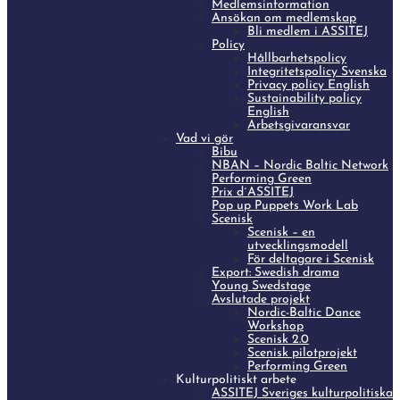
Medlemsinformation
Ansökan om medlemskap
Bli medlem i ASSITEJ
Policy
Hållbarhetspolicy
Integritetspolicy Svenska
Privacy policy English
Sustainability policy
English
Arbetsgivaransvar
Vad vi gör
Bibu
NBAN – Nordic Baltic Network
Performing Green
Prix d´ASSITEJ
Pop up Puppets Work Lab
Scenisk
Scenisk – en
utvecklingsmodell
För deltagare i Scenisk
Export: Swedish drama
Young Swedstage
Avslutade projekt
Nordic-Baltic Dance
Workshop
Scenisk 2.0
Scenisk pilotprojekt
Performing Green
Kulturpolitiskt arbete
ASSITEJ Sveriges kulturpolitiska