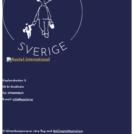
Kaplansbacken 2
112 24 Stockholm
Tel: 0706058633
E-mail:
info@assitej.se
Instagram
Facebook
Vi klimatkompenserar våra flyg med
GoClimateNeutral.org