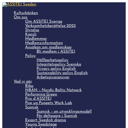
Kulturkånken
Om oss
Om ASSITEJ Sverige
Verksamhetsberättelse 2025
Styrelse
Kansli
Medlemmar
Medlemsinformation
Ansökan om medlemskap
Bli medlem i ASSITEJ
Policy
Hållbarhetspolicy
Integritetspolicy Svenska
Privacy policy English
Sustainability policy English
Arbetsgivaransvar
Vad vi gör
Bibu
NBAN – Nordic Baltic Network
Performing Green
Prix d´ASSITEJ
Pop up Puppets Work Lab
Scenisk
Scenisk – en utvecklingsmodell
För deltagare i Scenisk
Export: Swedish drama
Young Swedstage