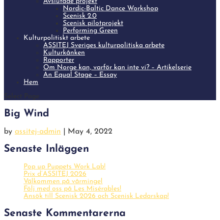
Avslutade projekt
Nordic-Baltic Dance Workshop
Scenisk 2.0
Scenisk pilotprojekt
Performing Green
Kulturpolitiskt arbete
ASSITEJ Sveriges kulturpolitiska arbete
Kulturkånken
Rapporter
Om Norge kan, varför kan inte vi? – Artikelserie
An Equal Stage – Essay
Hem
Select Page
Big Wind
by
assitej-admin
|
May 4, 2022
Senaste Inläggen
Pop up Puppets Work Lab!
Prix d’ASSITEJ 2026
Välkommen på vårmingel
Följ med oss på Les Misérables!
Ansök till Scenisk 2026 och Scenisk Ledarskap!
Senaste Kommentarerna