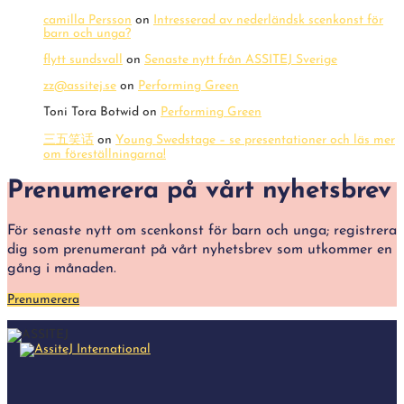
camilla Persson
on
Intresserad av nederländsk scenkonst för
barn och unga?
flytt sundsvall
on
Senaste nytt från ASSITEJ Sverige
zz@assitej.se
on
Performing Green
Toni Tora Botwid
on
Performing Green
三五笑话
on
Young Swedstage – se presentationer och läs mer
om föreställningarna!
Prenumerera på vårt nyhetsbrev
För senaste nytt om scenkonst för barn och unga; registrera
dig som prenumerant på vårt nyhetsbrev som utkommer en
gång i månaden.
Prenumerera