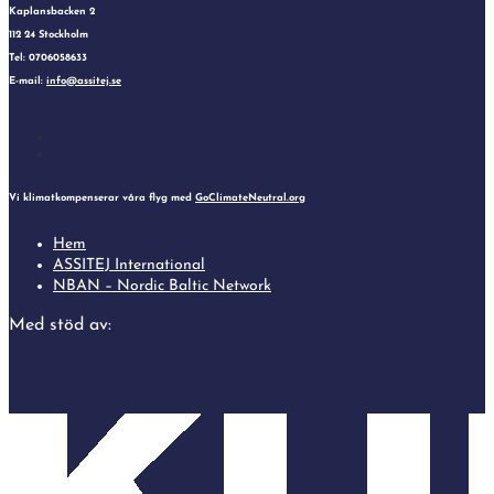
Kaplansbacken 2
112 24 Stockholm
Tel: 0706058633
E-mail:
info@assitej.se
Follow
Follow
Vi klimatkompenserar våra flyg med
GoClimateNeutral.org
Hem
ASSITEJ International
NBAN – Nordic Baltic Network
Med stöd av: