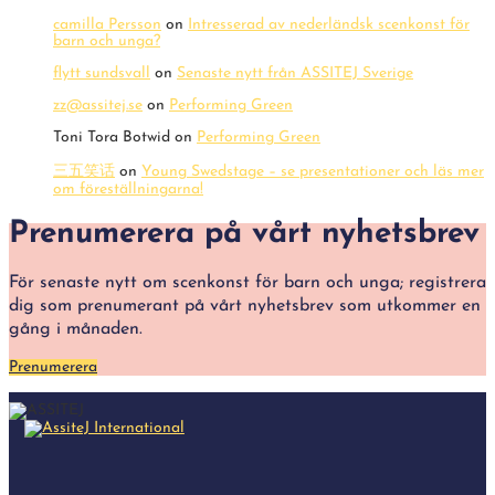
camilla Persson
on
Intresserad av nederländsk scenkonst för
barn och unga?
flytt sundsvall
on
Senaste nytt från ASSITEJ Sverige
zz@assitej.se
on
Performing Green
Toni Tora Botwid
on
Performing Green
三五笑话
on
Young Swedstage – se presentationer och läs mer
om föreställningarna!
Prenumerera på vårt nyhetsbrev
För senaste nytt om scenkonst för barn och unga; registrera
dig som prenumerant på vårt nyhetsbrev som utkommer en
gång i månaden.
Prenumerera