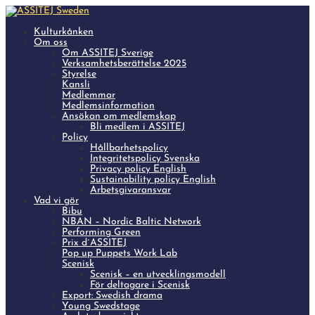
Kulturkånken
Om oss
Om ASSITEJ Sverige
Verksamhetsberättelse 2025
Styrelse
Kansli
Medlemmar
Medlemsinformation
Ansökan om medlemskap
Bli medlem i ASSITEJ
Policy
Hållbarhetspolicy
Integritetspolicy Svenska
Privacy policy English
Sustainability policy English
Arbetsgivaransvar
Vad vi gör
Bibu
NBAN – Nordic Baltic Network
Performing Green
Prix d´ASSITEJ
Pop up Puppets Work Lab
Scenisk
Scenisk – en utvecklingsmodell
För deltagare i Scenisk
Export: Swedish drama
Young Swedstage