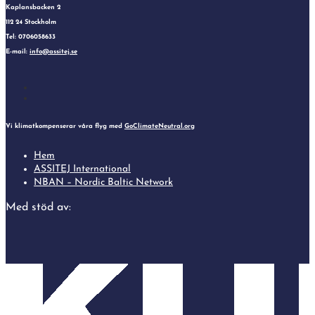
Kaplansbacken 2
112 24 Stockholm
Tel: 0706058633
E-mail:
info@assitej.se
Follow
Follow
Vi klimatkompenserar våra flyg med
GoClimateNeutral.org
Hem
ASSITEJ International
NBAN – Nordic Baltic Network
Med stöd av: