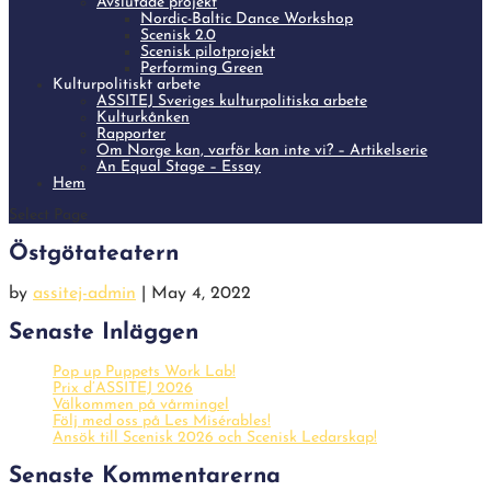
Avslutade projekt
Nordic-Baltic Dance Workshop
Scenisk 2.0
Scenisk pilotprojekt
Performing Green
Kulturpolitiskt arbete
ASSITEJ Sveriges kulturpolitiska arbete
Kulturkånken
Rapporter
Om Norge kan, varför kan inte vi? – Artikelserie
An Equal Stage – Essay
Hem
Select Page
Östgötateatern
by
assitej-admin
|
May 4, 2022
Senaste Inläggen
Pop up Puppets Work Lab!
Prix d’ASSITEJ 2026
Välkommen på vårmingel
Följ med oss på Les Misérables!
Ansök till Scenisk 2026 och Scenisk Ledarskap!
Senaste Kommentarerna