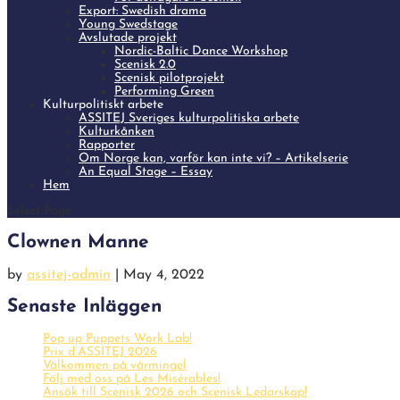
Export: Swedish drama
Young Swedstage
Avslutade projekt
Nordic-Baltic Dance Workshop
Scenisk 2.0
Scenisk pilotprojekt
Performing Green
Kulturpolitiskt arbete
ASSITEJ Sveriges kulturpolitiska arbete
Kulturkånken
Rapporter
Om Norge kan, varför kan inte vi? – Artikelserie
An Equal Stage – Essay
Hem
Select Page
Clownen Manne
by
assitej-admin
|
May 4, 2022
Senaste Inläggen
Pop up Puppets Work Lab!
Prix d’ASSITEJ 2026
Välkommen på vårmingel
Följ med oss på Les Misérables!
Ansök till Scenisk 2026 och Scenisk Ledarskap!