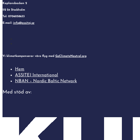
Kaplansbacken 2
112 24 Stockholm
Tel: 0706058633
E-mail:
info@assitej.se
Follow
Follow
Vi klimatkompenserar våra flyg med
GoClimateNeutral.org
Hem
ASSITEJ International
NBAN – Nordic Baltic Network
Med stöd av: