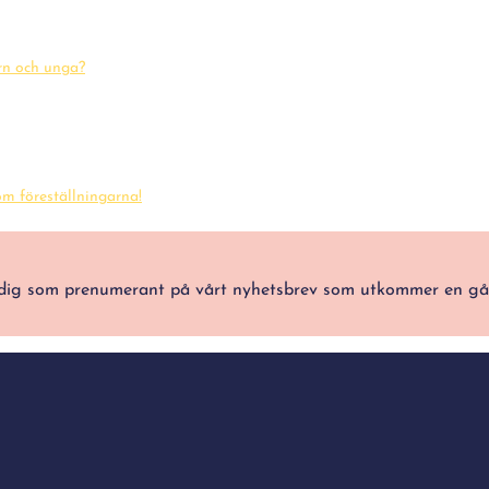
arn och unga?
m föreställningarna!
ra dig som prenumerant på vårt nyhetsbrev som utkommer en g