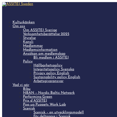
Kulturkånken
Om oss
Om ASSITEJ Sverige
Verksamhetsberättelse 2025
Styrelse
Kansli
Medlemmar
Medlemsinformation
Ansökan om medlemskap
Bli medlem i ASSITEJ
Policy
Hållbarhetspolicy
Integritetspolicy Svenska
Privacy policy English
Sustainability policy English
Arbetsgivaransvar
Vad vi gör
Bibu
NBAN – Nordic Baltic Network
Performing Green
Prix d´ASSITEJ
Pop up Puppets Work Lab
Scenisk
Scenisk – en utvecklingsmodell
För deltagare i Scenisk