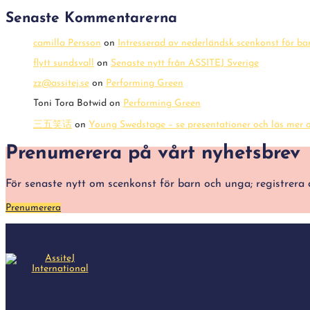
Senaste Kommentarerna
camilla Persson
on
Intresserad av nederländsk scenkonst för b
flytt sundsvall
on
Senaste nytt från ASSITEJ Sverige
zz@assitej.se
on
Performing Green
Toni Tora Botwid
on
Performing Green
三五笑话
on
Young Swedstage – se presentationer och läs mer o
Prenumerera på vårt nyhetsbrev
För senaste nytt om scenkonst för barn och unga; registre
Prenumerera