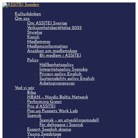
Kulturkånken
Om oss
Om ASSITEJ Sverige
Verksamhetsberättelse 2025
Styrelse
Kansli
Medlemmar
Medlemsinformation
Ansökan om medlemskap
Bli medlem i ASSITEJ
Policy
Hållbarhetspolicy
Integritetspolicy Svenska
Privacy policy English
Sustainability policy English
Arbetsgivaransvar
Vad vi gör
Bibu
NBAN – Nordic Baltic Network
Performing Green
Prix d´ASSITEJ
Pop up Puppets Work Lab
Scenisk
Scenisk – en utvecklingsmodell
För deltagare i Scenisk
Export: Swedish drama
Young Swedstage