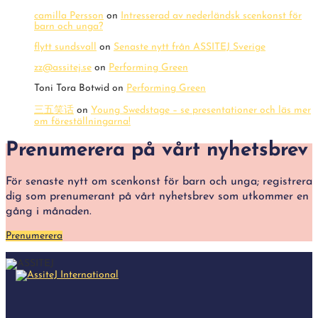
camilla Persson
on
Intresserad av nederländsk scenkonst för
barn och unga?
flytt sundsvall
on
Senaste nytt från ASSITEJ Sverige
zz@assitej.se
on
Performing Green
Toni Tora Botwid
on
Performing Green
三五笑话
on
Young Swedstage – se presentationer och läs mer
om föreställningarna!
Prenumerera på vårt nyhetsbrev
För senaste nytt om scenkonst för barn och unga; registrera
dig som prenumerant på vårt nyhetsbrev som utkommer en
gång i månaden.
Prenumerera