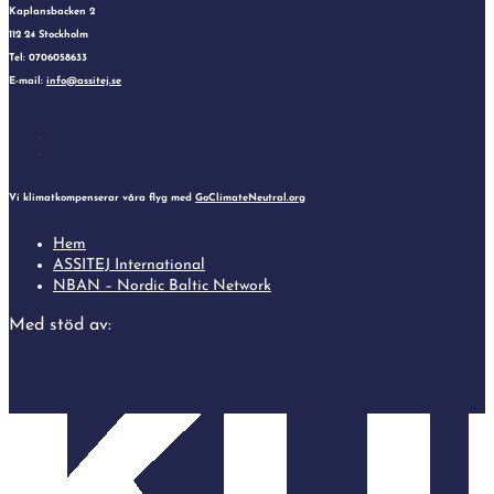
Kaplansbacken 2
112 24 Stockholm
Tel: 0706058633
E-mail:
info@assitej.se
Follow
Follow
Vi klimatkompenserar våra flyg med
GoClimateNeutral.org
Hem
ASSITEJ International
NBAN – Nordic Baltic Network
Med stöd av: