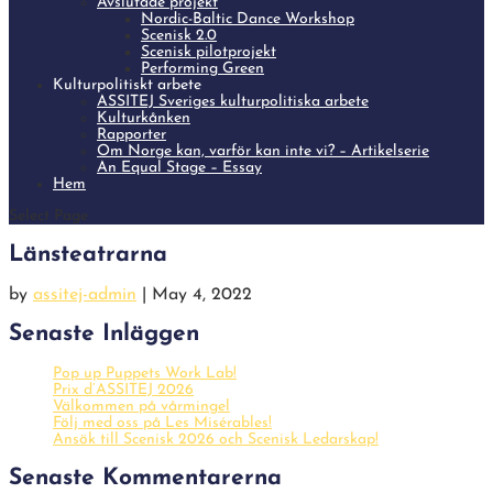
Avslutade projekt
Nordic-Baltic Dance Workshop
Scenisk 2.0
Scenisk pilotprojekt
Performing Green
Kulturpolitiskt arbete
ASSITEJ Sveriges kulturpolitiska arbete
Kulturkånken
Rapporter
Om Norge kan, varför kan inte vi? – Artikelserie
An Equal Stage – Essay
Hem
Select Page
Länsteatrarna
by
assitej-admin
|
May 4, 2022
Senaste Inläggen
Pop up Puppets Work Lab!
Prix d’ASSITEJ 2026
Välkommen på vårmingel
Följ med oss på Les Misérables!
Ansök till Scenisk 2026 och Scenisk Ledarskap!
Senaste Kommentarerna