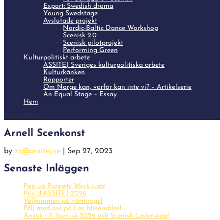
Export: Swedish drama
Young Swedstage
Avslutade projekt
Nordic-Baltic Dance Workshop
Scenisk 2.0
Scenisk pilotprojekt
Performing Green
Kulturpolitiskt arbete
ASSITEJ Sveriges kulturpolitiska arbete
Kulturkånken
Rapporter
Om Norge kan, varför kan inte vi? – Artikelserie
An Equal Stage – Essay
Hem
Select Page
Arnell Scenkonst
by
zz@assitej.se
|
Sep 27, 2023
Senaste Inläggen
Pop up Puppets Work Lab!
Prix d’ASSITEJ 2026
Välkommen på vårmingel
Följ med oss på Les Misérables!
Ansök till Scenisk 2026 och Scenisk Ledarskap!