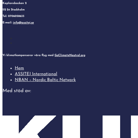
Kaplansbacken 2
112 24 Stockholm
Tel: 0706058633
E-mail:
info@assitej.se
Follow
Follow
Vi klimatkompenserar våra flyg med
GoClimateNeutral.org
Hem
ASSITEJ International
NBAN – Nordic Baltic Network
Med stöd av: