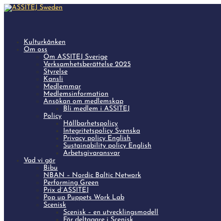
Kulturkånken
Om oss
Om ASSITEJ Sverige
Verksamhetsberättelse 2025
Styrelse
Kansli
Medlemmar
Medlemsinformation
Ansökan om medlemskap
Bli medlem i ASSITEJ
Policy
Hållbarhetspolicy
Integritetspolicy Svenska
Privacy policy English
Sustainability policy English
Arbetsgivaransvar
Vad vi gör
Bibu
NBAN – Nordic Baltic Network
Performing Green
Prix d´ASSITEJ
Pop up Puppets Work Lab
Scenisk
Scenisk – en utvecklingsmodell
För deltagare i Scenisk