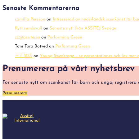
Senaste Kommentarerna
camilla Persson
on
Intresserad av nederländsk scenkonst för b
flytt sundsvall
on
Senaste nytt från ASSITEJ Sverige
zz@assitej.se
on
Performing Green
Toni Tora Botwid
on
Performing Green
三五笑话
on
Young Swedstage – se presentationer och läs mer o
Prenumerera på vårt nyhetsbrev
För senaste nytt om scenkonst för barn och unga; registre
Prenumerera