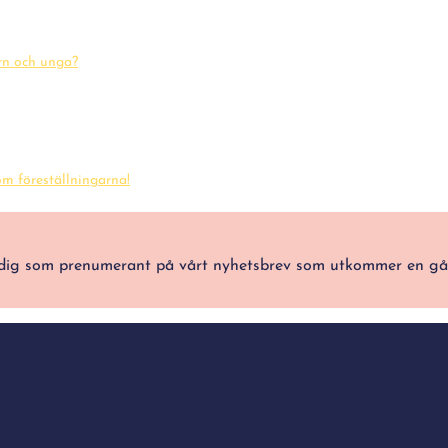
arn och unga?
m föreställningarna!
ra dig som prenumerant på vårt nyhetsbrev som utkommer en g