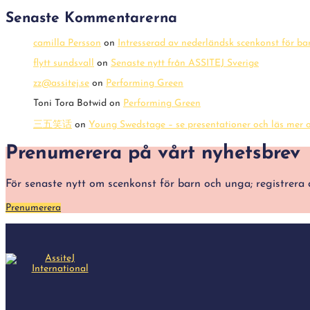
Senaste Kommentarerna
camilla Persson
on
Intresserad av nederländsk scenkonst för b
flytt sundsvall
on
Senaste nytt från ASSITEJ Sverige
zz@assitej.se
on
Performing Green
Toni Tora Botwid
on
Performing Green
三五笑话
on
Young Swedstage – se presentationer och läs mer o
Prenumerera på vårt nyhetsbrev
För senaste nytt om scenkonst för barn och unga; registre
Prenumerera