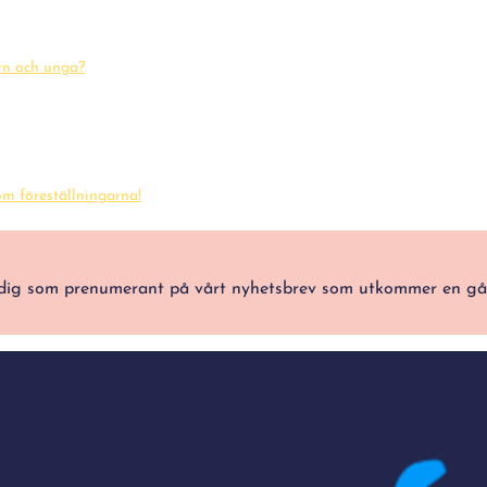
arn och unga?
m föreställningarna!
ra dig som prenumerant på vårt nyhetsbrev som utkommer en g