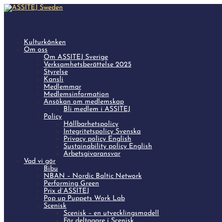
Kulturkånken
Om oss
Om ASSITEJ Sverige
Verksamhetsberättelse 2025
Styrelse
Kansli
Medlemmar
Medlemsinformation
Ansökan om medlemskap
Bli medlem i ASSITEJ
Policy
Hållbarhetspolicy
Integritetspolicy Svenska
Privacy policy English
Sustainability policy English
Arbetsgivaransvar
Vad vi gör
Bibu
NBAN – Nordic Baltic Network
Performing Green
Prix d´ASSITEJ
Pop up Puppets Work Lab
Scenisk
Scenisk – en utvecklingsmodell
För deltagare i Scenisk