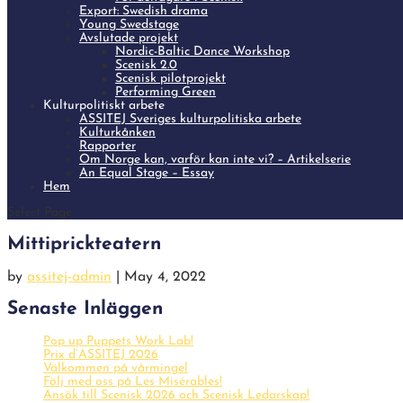
Export: Swedish drama
Young Swedstage
Avslutade projekt
Nordic-Baltic Dance Workshop
Scenisk 2.0
Scenisk pilotprojekt
Performing Green
Kulturpolitiskt arbete
ASSITEJ Sveriges kulturpolitiska arbete
Kulturkånken
Rapporter
Om Norge kan, varför kan inte vi? – Artikelserie
An Equal Stage – Essay
Hem
Select Page
Mittiprickteatern
by
assitej-admin
|
May 4, 2022
Senaste Inläggen
Pop up Puppets Work Lab!
Prix d’ASSITEJ 2026
Välkommen på vårmingel
Följ med oss på Les Misérables!
Ansök till Scenisk 2026 och Scenisk Ledarskap!