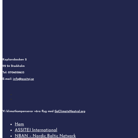
Kaplansbacken 2
112 24 Stockholm
Tel: 0706058633
E-mail:
info@assitej.se
Follow
Follow
Vi klimatkompenserar våra flyg med
GoClimateNeutral.org
Hem
ASSITEJ International
NBAN – Nordic Baltic Network