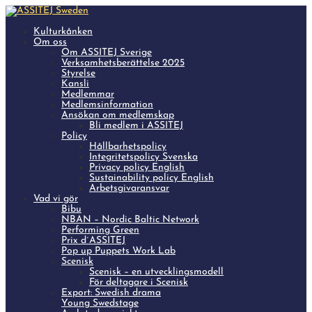
Kulturkånken
Om oss
Om ASSITEJ Sverige
Verksamhetsberättelse 2025
Styrelse
Kansli
Medlemmar
Medlemsinformation
Ansökan om medlemskap
Bli medlem i ASSITEJ
Policy
Hållbarhetspolicy
Integritetspolicy Svenska
Privacy policy English
Sustainability policy English
Arbetsgivaransvar
Vad vi gör
Bibu
NBAN – Nordic Baltic Network
Performing Green
Prix d´ASSITEJ
Pop up Puppets Work Lab
Scenisk
Scenisk – en utvecklingsmodell
För deltagare i Scenisk
Export: Swedish drama
Young Swedstage