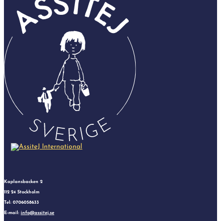
Kaplansbacken 2
112 24 Stockholm
Tel: 0706058633
E-mail:
info@assitej.se