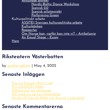
Avslutade projekt
Nordic-Baltic Dance Workshop
Scenisk 2.0
Scenisk pilotprojekt
Performing Green
Kulturpolitiskt arbete
ASSITEJ Sveriges kulturpolitiska arbete
Kulturkånken
Rapporter
Om Norge kan, varför kan inte vi? – Artikelserie
An Equal Stage – Essay
Hem
Select Page
Riksteatern Västerbotten
by
assitej-admin
|
May 4, 2022
Senaste Inläggen
Pop up Puppets Work Lab!
Prix d’ASSITEJ 2026
Välkommen på vårmingel
Följ med oss på Les Misérables!
Ansök till Scenisk 2026 och Scenisk Ledarskap!
Senaste Kommentarerna