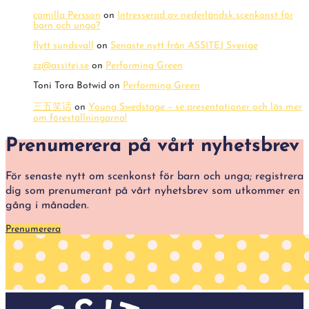
camilla Persson
on
Intresserad av nederländsk scenkonst för
barn och unga?
flytt sundsvall
on
Senaste nytt från ASSITEJ Sverige
zz@assitej.se
on
Performing Green
Toni Tora Botwid
on
Performing Green
三五笑话
on
Young Swedstage – se presentationer och läs mer
om föreställningarna!
Prenumerera på vårt nyhetsbrev
För senaste nytt om scenkonst för barn och unga; registrera
dig som prenumerant på vårt nyhetsbrev som utkommer en
gång i månaden.
Prenumerera