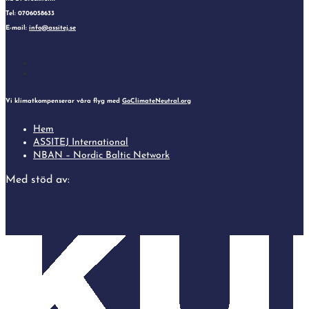
Tel: 0706058633
E-mail:
info@assitej.se
Follow
Follow
Vi klimatkompenserar våra flyg med
GoClimateNeutral.org
Hem
ASSITEJ International
NBAN – Nordic Baltic Network
Med stöd av: