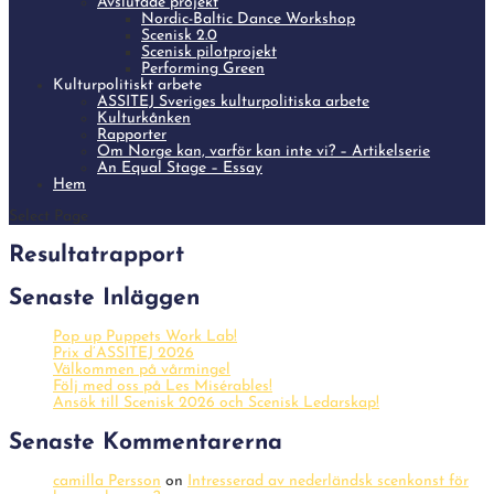
Avslutade projekt
Nordic-Baltic Dance Workshop
Scenisk 2.0
Scenisk pilotprojekt
Performing Green
Kulturpolitiskt arbete
ASSITEJ Sveriges kulturpolitiska arbete
Kulturkånken
Rapporter
Om Norge kan, varför kan inte vi? – Artikelserie
An Equal Stage – Essay
Hem
Select Page
Resultatrapport
Senaste Inläggen
Pop up Puppets Work Lab!
Prix d’ASSITEJ 2026
Välkommen på vårmingel
Följ med oss på Les Misérables!
Ansök till Scenisk 2026 och Scenisk Ledarskap!
Senaste Kommentarerna
camilla Persson
on
Intresserad av nederländsk scenkonst för