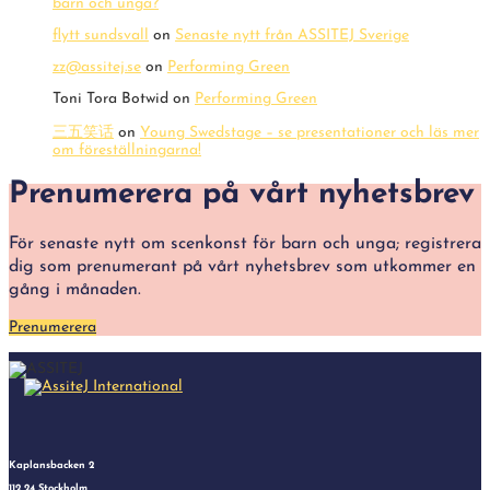
barn och unga?
flytt sundsvall
on
Senaste nytt från ASSITEJ Sverige
zz@assitej.se
on
Performing Green
Toni Tora Botwid
on
Performing Green
三五笑话
on
Young Swedstage – se presentationer och läs mer
om föreställningarna!
Prenumerera på vårt nyhetsbrev
För senaste nytt om scenkonst för barn och unga; registrera
dig som prenumerant på vårt nyhetsbrev som utkommer en
gång i månaden.
Prenumerera
Kaplansbacken 2
112 24 Stockholm