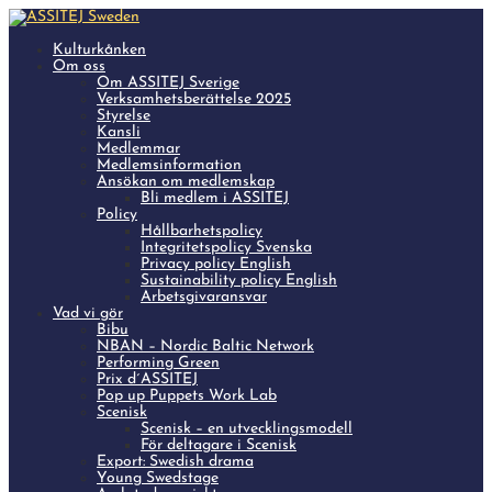
Kulturkånken
Om oss
Om ASSITEJ Sverige
Verksamhetsberättelse 2025
Styrelse
Kansli
Medlemmar
Medlemsinformation
Ansökan om medlemskap
Bli medlem i ASSITEJ
Policy
Hållbarhetspolicy
Integritetspolicy Svenska
Privacy policy English
Sustainability policy English
Arbetsgivaransvar
Vad vi gör
Bibu
NBAN – Nordic Baltic Network
Performing Green
Prix d´ASSITEJ
Pop up Puppets Work Lab
Scenisk
Scenisk – en utvecklingsmodell
För deltagare i Scenisk
Export: Swedish drama
Young Swedstage