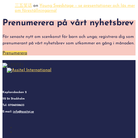
三五笑话
on
Young Swedstage – se presentationer och läs mer
om föreställningarna!
Prenumerera på vårt nyhetsbrev
För senaste nytt om scenkonst för barn och unga; registrera dig som
prenumerant på vårt nyhetsbrev som utkommer en gång i månaden.
Prenumerera
Kaplansbacken 2
112 24 Stockholm
Tel: 0706058633
E-mail:
info@assitej.se
Follow
Follow