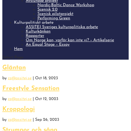
Avslutade projekt
Nordic-Baltic Dance Workshop
Scenisk 2.0
Scenisk pilotprojekt
Performing Green
Kulturpolitiskt arbete
ASSITEJ Sveriges kulturpolitiska arbete
Kulturkånken
Rapporter
Om Norge kan, varför kan inte vi? – Artikelserie
An Equal Stage – Essay
Hem
Select Page
Gläntan
by
zz@assitej.se
|
Oct 18, 2023
Freestyle Sensation
by
zz@assitej.se
|
Oct 12, 2023
Kroppologi
by
zz@assitej.se
|
Sep 26, 2023
Strumpor och sång