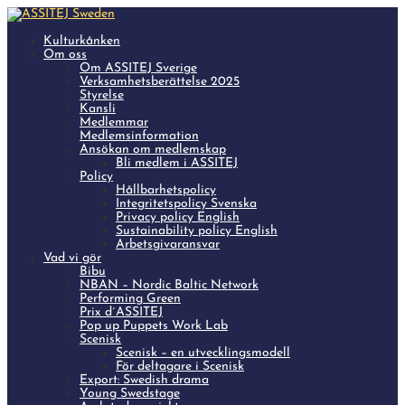
Kulturkånken
Om oss
Om ASSITEJ Sverige
Verksamhetsberättelse 2025
Styrelse
Kansli
Medlemmar
Medlemsinformation
Ansökan om medlemskap
Bli medlem i ASSITEJ
Policy
Hållbarhetspolicy
Integritetspolicy Svenska
Privacy policy English
Sustainability policy English
Arbetsgivaransvar
Vad vi gör
Bibu
NBAN – Nordic Baltic Network
Performing Green
Prix d´ASSITEJ
Pop up Puppets Work Lab
Scenisk
Scenisk – en utvecklingsmodell
För deltagare i Scenisk
Export: Swedish drama
Young Swedstage