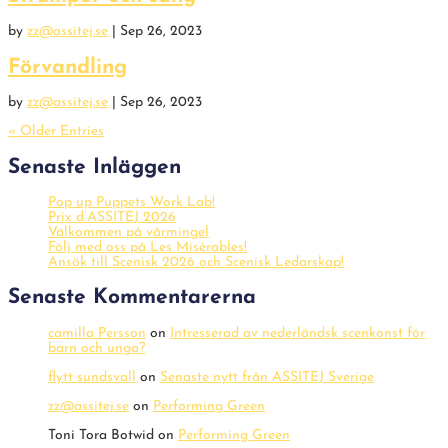
by
zz@assitej.se
|
Sep 26, 2023
Förvandling
by
zz@assitej.se
|
Sep 26, 2023
« Older Entries
Senaste Inläggen
Pop up Puppets Work Lab!
Prix d’ASSITEJ 2026
Välkommen på vårmingel
Följ med oss på Les Misérables!
Ansök till Scenisk 2026 och Scenisk Ledarskap!
Senaste Kommentarerna
camilla Persson
on
Intresserad av nederländsk scenkonst för
barn och unga?
flytt sundsvall
on
Senaste nytt från ASSITEJ Sverige
zz@assitej.se
on
Performing Green
Toni Tora Botwid
on
Performing Green