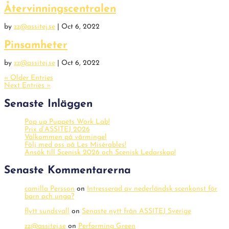
Återvinningscentralen
by
zz@assitej.se
|
Oct 6, 2022
Pinsamheter
by
zz@assitej.se
|
Oct 6, 2022
« Older Entries
Next Entries »
Senaste Inläggen
Pop up Puppets Work Lab!
Prix d’ASSITEJ 2026
Välkommen på vårmingel
Följ med oss på Les Misérables!
Ansök till Scenisk 2026 och Scenisk Ledarskap!
Senaste Kommentarerna
camilla Persson
on
Intresserad av nederländsk scenkonst för
barn och unga?
flytt sundsvall
on
Senaste nytt från ASSITEJ Sverige
zz@assitej.se
on
Performing Green