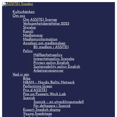
Kulturkånken
Om oss
Om ASSITEJ Sverige
Verksamhetsberättelse 2025
Styrelse
Kansli
Medlemmar
Medlemsinformation
Ansökan om medlemskap
Bli medlem i ASSITEJ
Policy
Hållbarhetspolicy
Integritetspolicy Svenska
Privacy policy English
Sustainability policy English
Arbetsgivaransvar
Vad vi gör
Bibu
NBAN – Nordic Baltic Network
Performing Green
Prix d´ASSITEJ
Pop up Puppets Work Lab
Scenisk
Scenisk – en utvecklingsmodell
För deltagare i Scenisk
Export: Swedish drama
Young Swedstage