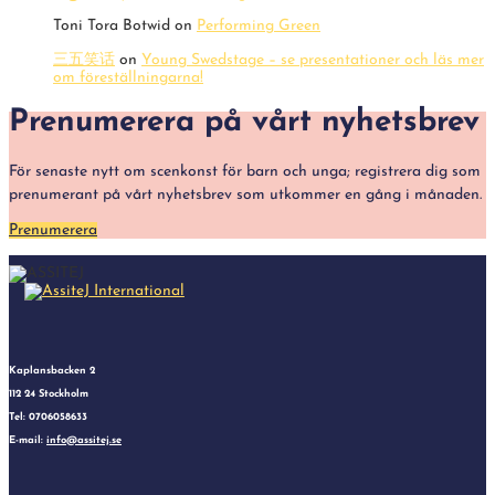
Toni Tora Botwid
on
Performing Green
三五笑话
on
Young Swedstage – se presentationer och läs mer
om föreställningarna!
Prenumerera på vårt nyhetsbrev
För senaste nytt om scenkonst för barn och unga; registrera dig som
prenumerant på vårt nyhetsbrev som utkommer en gång i månaden.
Prenumerera
Kaplansbacken 2
112 24 Stockholm
Tel: 0706058633
E-mail:
info@assitej.se