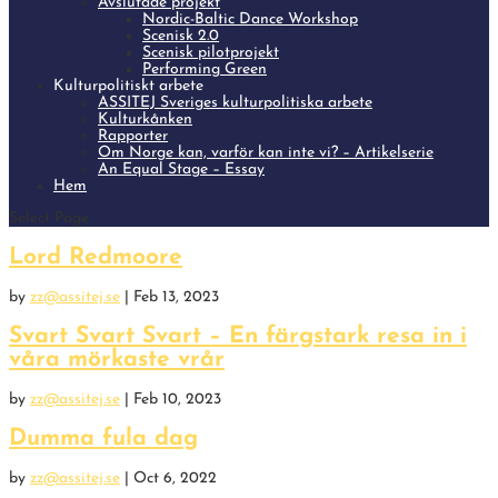
Avslutade projekt
Nordic-Baltic Dance Workshop
Scenisk 2.0
Scenisk pilotprojekt
Performing Green
Kulturpolitiskt arbete
ASSITEJ Sveriges kulturpolitiska arbete
Kulturkånken
Rapporter
Om Norge kan, varför kan inte vi? – Artikelserie
An Equal Stage – Essay
Hem
Select Page
Lord Redmoore
by
zz@assitej.se
|
Feb 13, 2023
Svart Svart Svart – En färgstark resa in i
våra mörkaste vrår
by
zz@assitej.se
|
Feb 10, 2023
Dumma fula dag
by
zz@assitej.se
|
Oct 6, 2022