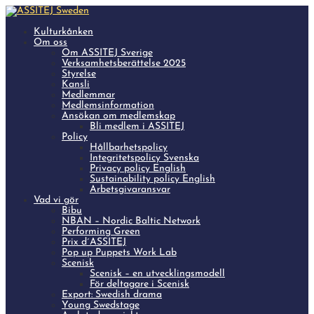
Kulturkånken
Om oss
Om ASSITEJ Sverige
Verksamhetsberättelse 2025
Styrelse
Kansli
Medlemmar
Medlemsinformation
Ansökan om medlemskap
Bli medlem i ASSITEJ
Policy
Hållbarhetspolicy
Integritetspolicy Svenska
Privacy policy English
Sustainability policy English
Arbetsgivaransvar
Vad vi gör
Bibu
NBAN – Nordic Baltic Network
Performing Green
Prix d´ASSITEJ
Pop up Puppets Work Lab
Scenisk
Scenisk – en utvecklingsmodell
För deltagare i Scenisk
Export: Swedish drama
Young Swedstage