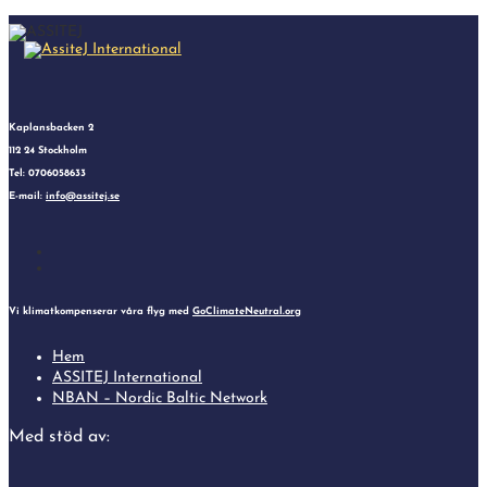
Kaplansbacken 2
112 24 Stockholm
Tel: 0706058633
E-mail:
info@assitej.se
Follow
Follow
Vi klimatkompenserar våra flyg med
GoClimateNeutral.org
Hem
ASSITEJ International
NBAN – Nordic Baltic Network
Med stöd av: