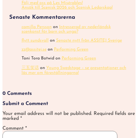
Följ med oss på Les Misérables!
Ansök till Scenisk 2026 och Scenisk Ledarskap!
Senaste Kommentarerna
camilla Persson
on
Intresserad av nederländsk
scenkonst för barn och unga?
flytt sundsvall
on
Senaste nytt från ASSITEJ Sverige
zz@assitej.se
on
Performing Green
Toni Tora Botwid
on
Performing Green
三五笑话
on
Young Swedstage – se presentationer och
läs mer om föreställningarna!
0 Comments
Submit a Comment
Your email address will not be published.
Required fields are
marked
*
Comment
*