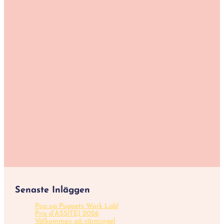
Senaste Inläggen
Pop up Puppets Work Lab!
Prix d’ASSITEJ 2026
Välkommen på vårmingel