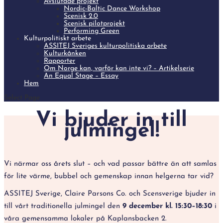
Avslutade projekt
Nordic-Baltic Dance Workshop
Scenisk 2.0
Scenisk pilotprojekt
Performing Green
Kulturpolitiskt arbete
ASSITEJ Sveriges kulturpolitiska arbete
Kulturkånken
Rapporter
Om Norge kan, varför kan inte vi? – Artikelserie
An Equal Stage – Essay
Hem
Select Page
Vi bjuder in till
julmingel!
Vi närmar oss årets slut – och vad passar bättre än att samlas
för lite värme, bubbel och gemenskap innan helgerna tar vid?
ASSITEJ Sverige, Claire Parsons Co. och Scensverige bjuder in
till vårt traditionella julmingel den
9 december kl. 15:30–18:30
i
våra gemensamma lokaler på Kaplansbacken 2.